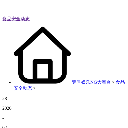
食品安全动态
壹号娱乐NG大舞台
>
食品
安全动态
>
28
2026
-
02