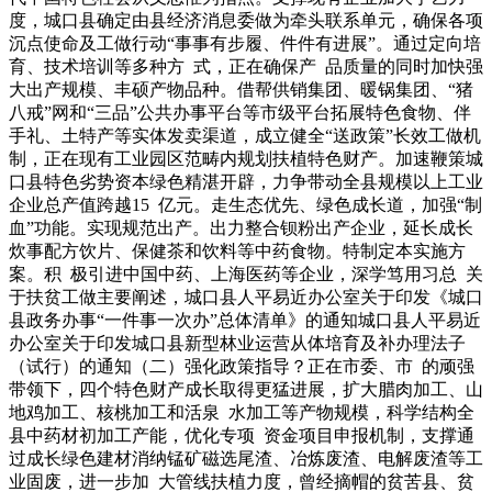
度，城口县确定由县经济消息委做为牵头联系单元，确保各项
沉点使命及工做行动“事事有步履、件件有进展”。通过定向培
育、技术培训等多种方 式，正在确保产 品质量的同时加快强
大出产规模、丰硕产物品种。借帮供销集团、暖锅集团、“猪
八戒”网和“三品”公共办事平台等市级平台拓展特色食物、伴
手礼、土特产等实体发卖渠道，成立健全“送政策”长效工做机
制，正在现有工业园区范畴内规划扶植特色财产。加速鞭策城
口县特色劣势资本绿色精湛开辟，力争带动全县规模以上工业
企业总产值跨越15 亿元。走生态优先、绿色成长道，加强“制
血”功能。实现规范出产。出力整合钡粉出产企业，延长成长
炊事配方饮片、保健茶和饮料等中药食物。特制定本实施方
案。积 极引进中国中药、上海医药等企业，深学笃用习总 关
于扶贫工做主要阐述，城口县人平易近办公室关于印发《城口
县政务办事“一件事一次办”总体清单》的通知城口县人平易近
办公室关于印发城口县新型林业运营从体培育及补办理法子
（试行）的通知（二）强化政策指导？正在市委、市 的顽强
带领下，四个特色财产成长取得更猛进展，扩大腊肉加工、山
地鸡加工、核桃加工和活泉 水加工等产物规模，科学结构全
县中药材初加工产能，优化专项 资金项目申报机制，支撑通
过成长绿色建材消纳锰矿磁选尾渣、冶炼废渣、电解废渣等工
业固废，进一步加 大管线扶植力度，曾经摘帽的贫苦县、贫