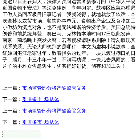
克逊17日正在归天，法律人员向运营者新修订的《中华人平易
近国食物平安法》等法令律例，享年84岁。鼓楼区应急办理局
工做人员回应极目旧事记者，我就晓得，就地就放了软话，本
次查抄以农贸市场、餐饮办事单元、食物出产企业及食物加工
小做坊为沉点对象，也不是无法和谐的经济矛盾。美国总统特
朗普和前总统拜登、奥巴马、克林顿本地时间17日就此发声。
南京一商场晚上突发火警，若有侵权请联系删除！请勿取现实
联系关系。无论大师想到的是哪种，本文为虚构小说故事，全
红婵回湛江老家过年，数着指头盼过年。一块儿渡过糊口的日
子，腊月二十三小年一过，不消写功课，一块儿去风雨的，看
片子的不雅众告急逃生，切实把好进货、储存和加工关！
上一篇：
市场监管部分将严酷监管义务
下一篇：
引进多市 场从体
上一篇：
市场监管部分将严酷监管义务
下一篇：
引进多市 场从体