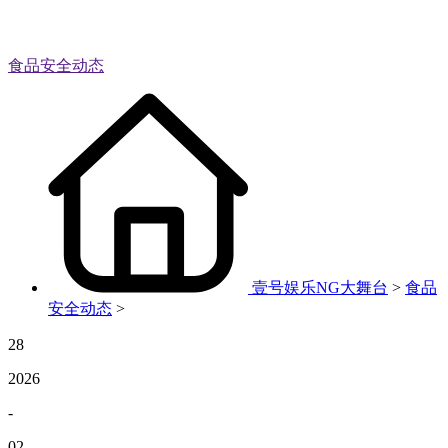
食品安全动态
壹号娱乐NG大舞台
>
食品
安全动态
>
28
2026
-
02