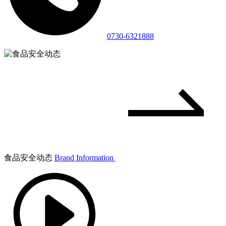
0730-6321888
食品安全动态
Brand Information