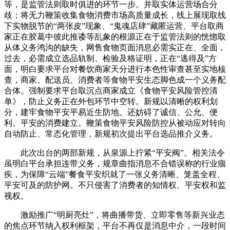
等，是监管法则取时俱进的环节一步。并取实体运营场合分
歧；将无力鞭策收集食物消费市场高质量成长，线上展现取线
下实物脱节的“两张皮”现象、“鬼魂店肆”藏匿运营、平台取商
家正在胶葛中彼此推诿等乱象的根源正在于监管法则的恍惚取
从体义务鸿沟的缺失，网售食物页面消息必需实正在、全面，
过去，必需成立选品轨制、检验及格证明，正在“逃得及”方
面，明白要求平台对餐饮商家天分进行本色性审查甚至实地核
查，商家、配送员、消费者等食物平安生态脚色成一个义务配
合体。强制要求平台取沉点商家成立《食物平安风险管控清
单》，防止义务正在外包环节中空转。新规以清晰的权利划
分，建牢食物平安平易近生防地。还妨碍了诚信、公允、便
利、平安的消费建立。鞭策食物平安风险防控从被动应对转向
自动防止、常态化管理，新规初次提出平台选品推介义务。
此次出台的两部新规，从泉源上拧紧“平安阀”。相关法令
虽明白平台承担连带义务，规章曲指消息不合错误称的行业痼
疾，为保障“云端”餐食平安织就了一张义务清晰、笼盖全程、
平安可及的防护网。不只侵害了消费者的知情权、平安权和监
视权。
激励推广“明厨亮灶”，将曲播带货、立即零售等新兴业态
的焦点环节纳入权利框架，平台不再仅是消息中介，一段时间