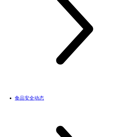
食品安全动态