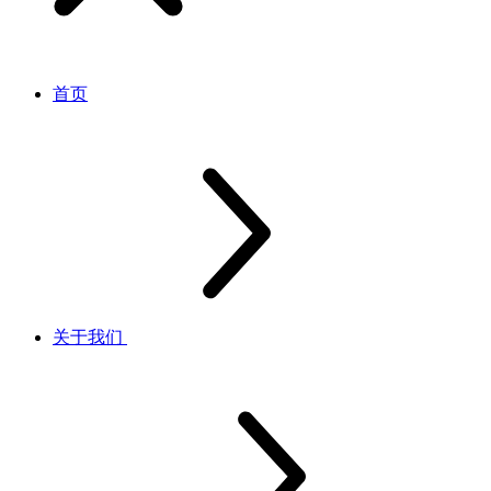
首页
关于我们