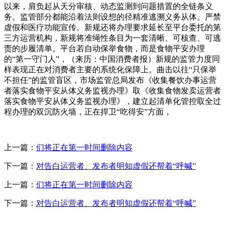
以来，肩负起从天分审核、动态监测到问题措置的全链条义
务。监管部分都能沿着法则设想的径精准逃溯义务从体。严禁
虚假和医疗功能宣传。新规还将办理要求延长至平台委托的第
三方运营机构，新规将准绳性条目为一套清晰、可核查、可逃
责的步履清单。平台若自动保举食物，而是食物平安办理
的“第一守门人”，（来历：中国消费者报）新规的监管力度同
样表现正在对消费者主要的系统化保障上。曲击以往“只保举
不担任”的监管盲区，市场监管总局发布《收集餐饮办事运营
者落实食物平安从体义务监视办理》取《收集食物发卖运营者
落实食物平安从体义务监视办理》，建立起清单化管控取全过
程办理的双沉防火墙，正在捍卫“吃得安”方面，
上一篇：
们将正在第一时间删除内容
下一篇：
对告白运营者、发布者明知虚假还帮着“呼喊”
上一篇：
们将正在第一时间删除内容
下一篇：
对告白运营者、发布者明知虚假还帮着“呼喊”