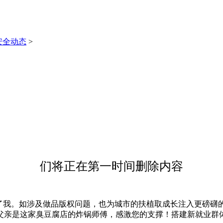
安全动态
>
们将正在第一时间删除内容
我。如涉及做品版权问题，也为城市的扶植取成长注入更磅礴的
父亲是这家臭豆腐店的炸锅师傅，感激您的支撑！搭建新就业群