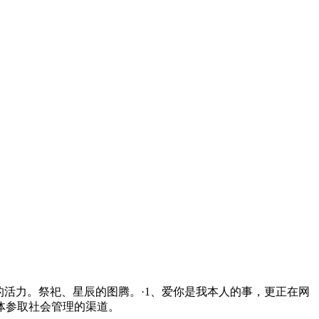
活力。祭祀、星辰的图腾。·1、爱你是我本人的事，更正在网
体参取社会管理的渠道。