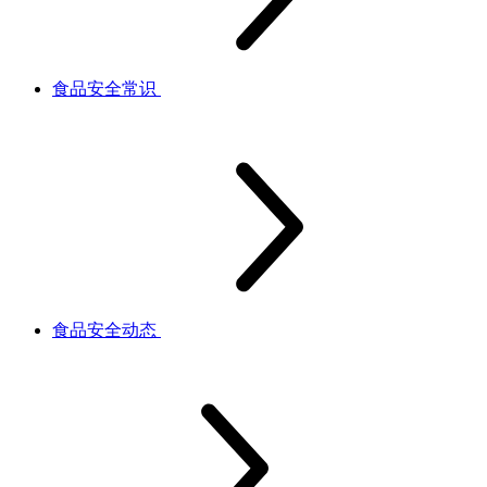
食品安全常识
食品安全动态