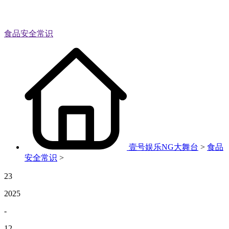
食品安全常识
壹号娱乐NG大舞台
>
食品
安全常识
>
23
2025
-
12