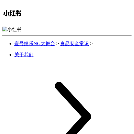
壹号娱乐NG大舞台
>
食品安全常识
>
关于我们