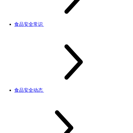
食品安全常识
食品安全动态