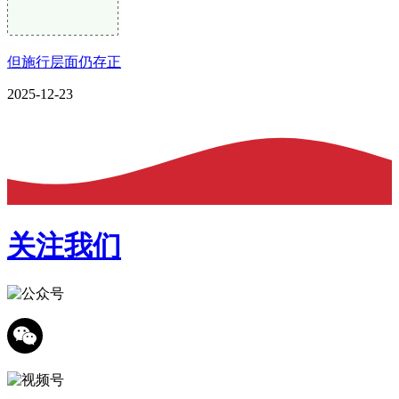
但施行层面仍存正
2025-12-23
关注我们