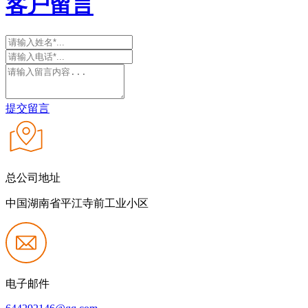
客户留言
提交留言
总公司地址
中国湖南省平江寺前工业小区
电子邮件