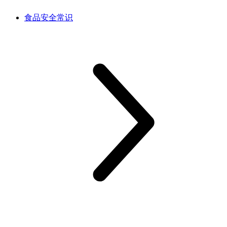
食品安全常识