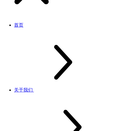
首页
关于我们