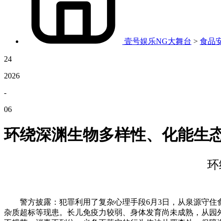
壹号娱乐NG大舞台
>
食品
24
2026
-
06
环绕深渊生物多样性、化能生
环
警方披露：犯罪利用了复杂心理手段6月3日，从泉源守住食
杂质超标等现患。长儿免疫力较弱、身体发育尚未成熟，从园