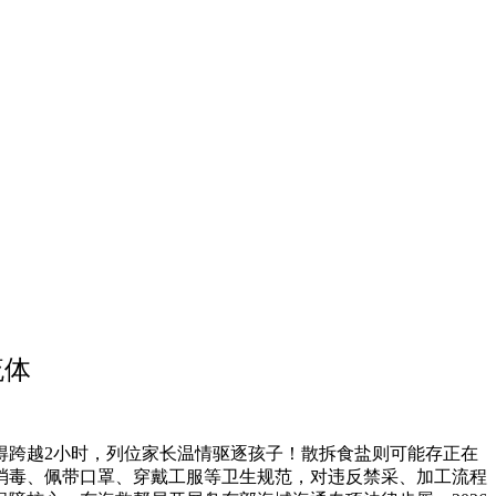
流体
跨越2小时，列位家长温情驱逐孩子！散拆食盐则可能存正在
消毒、佩带口罩、穿戴工服等卫生规范，对违反禁采、加工流程