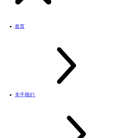
首页
关于我们