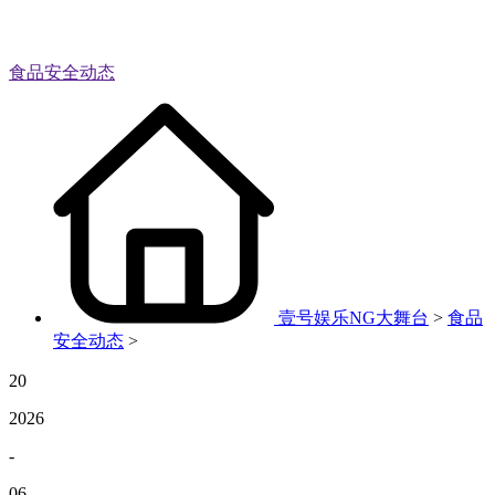
食品安全动态
壹号娱乐NG大舞台
>
食品
安全动态
>
20
2026
-
06