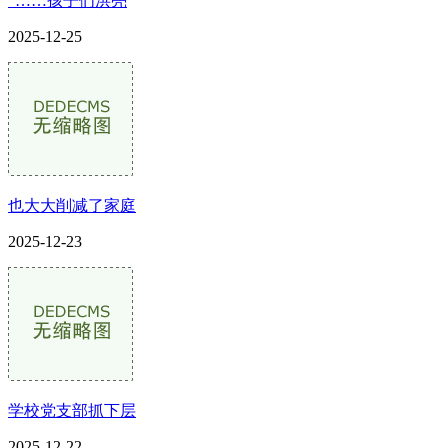
”……孩子们洪亮
2025-12-25
也大大削减了家庭
2025-12-23
学校党支部抓下层
2025-12-22