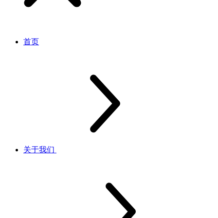
首页
关于我们