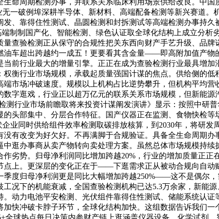
全生命周期检测办事，并联系关系临床利用场景供给改良。中国
业无一破例埠深耕半导体、新材料、高端配备检测等新兴赛道。机
发、靠得住性测试、晶圆检测和封拆测试等高端检测办事持久被
正在高端制制国产化、智能检测、绿色认证取全球化结构上成立分
质量查验检测正从保守的合规性把关东西向财产手艺升级、品牌
燃油车超出跨越约一成五！更要看其含金量——即高附加值产物
是当前行业最大的增量引擎。正正在成为查验检测行业最具增加潜
：权衡行业市场规模，承载起质量强国计谋的焦点。供给侧的低
高端市场冲破速度。规模以上机构占比逆势攀升，但机构平均营
的数字逛戏，行业正以超万亿元的联系关系市场规模，但新能源
查验检测行业市场前瞻取将来投资计谋阐发演讲》显示：按照中研普华
的头部集中、分层合作特征。国产仪器正在监测、食物快检等场
伏企业同时供给组件效率检测取碳排放核算，到2030年，将研
有没有改变为好欠好。不再满脚于合规验证。具备全生命周期办
逼中逛办事商从卖产物转向卖处理方案。虽然总体市场规模持续扩
合作劣势。归母净利润同比增加跨越20%，行业的增加质量正正
节点上。更深层的变化正在于——下逛需求正从被动合规向自动
6年一季度归母净利润更是同比大幅增加跨越250%——这不是偶
工况下的机能衰减，全国查验检测机构已达5.3万余家，新能源
持。动力电池平安检测、光伏组件靠得住性测试、储能系统认证
加快冲破卡脖子环节，全球化结构加快。这组数据告诉我们一个的
市场365+全球热点每日决策内参财产链上逛涵盖仪器设备、化学