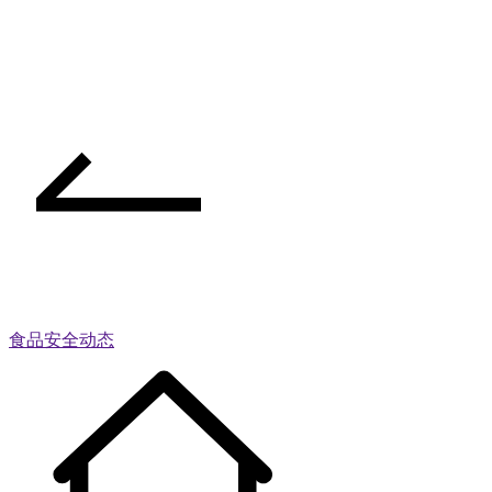
食品安全动态