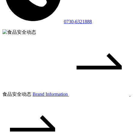
0730-6321888
食品安全动态
Brand Information