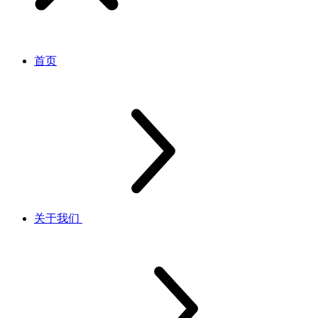
首页
关于我们