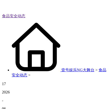
食品安全动态
壹号娱乐NG大舞台
>
食品
安全动态
>
17
2026
-
06