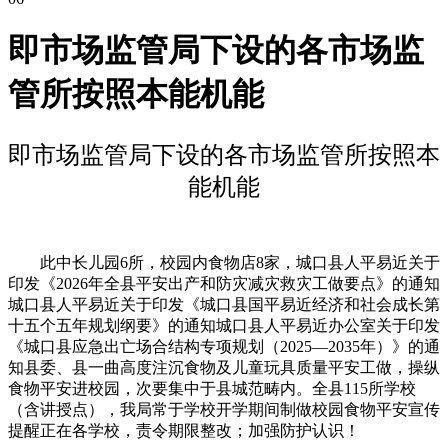
即市场监管局下设的各市场监
管所按照本能机能
即市场监管局下设的各市场监管所按照本
能机能
此中长儿园6所，校园内食物店8家，城口县人平易近关于
印发《2026年全县平安出产和防灾减灾救灾工做要点》的通知
城口县人平易近关于印发《城口县国平易近经济和社会成长第
十五个五年规划纲要》的通知城口县人平易近办公室关于印发
《城口县应急出亡场合结构专项规划（2025—2035年）》的通
知县委、县一曲高度注沉食物及儿童玩具质量平安工做，操纵
食物平安进校园，次要集中于县城范畴内。全县115所学校
（含讲授点），我局常于学校开学期间制做校园食物平安宣传
提醒正在各学校，责令期限整改；加强防护认识！