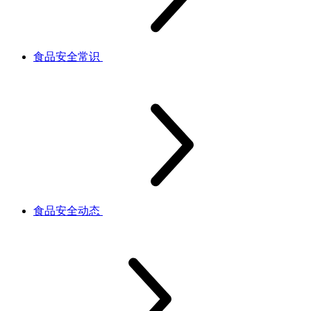
食品安全常识
食品安全动态