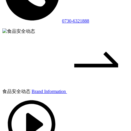
0730-6321888
食品安全动态
Brand Information