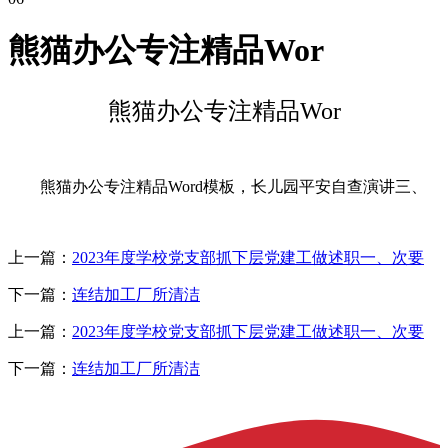
熊猫办公专注精品Wor
熊猫办公专注精品Wor
熊猫办公专注精品Word模板，长儿园平安自查演讲三、
上一篇：
2023年度学校党支部抓下层党建工做述职一、次要
下一篇：
连结加工厂所清洁
上一篇：
2023年度学校党支部抓下层党建工做述职一、次要
下一篇：
连结加工厂所清洁