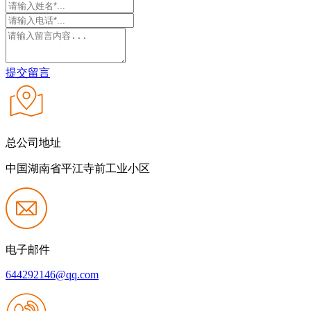
提交留言
总公司地址
中国湖南省平江寺前工业小区
电子邮件
644292146@qq.com