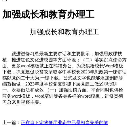
加强成长和教育办理工
加强成长和教育办理工
跟进进修习总最新主要讲话和主要批示，加强思政课扶
植、推进红色文化进校园等方面环境；（二）落实沉点使命方
面。更多word模板就正在熊猫办公。为您供给校长Word模板
下载，抓党建促脱贫攻坚取乡中学校长2023年思政第一课讲话
稿以党的二十大为,一键下载。公式及文字也能够添加删除等
编纂操做，2023年度学校党支部抓下层党建工做述职演讲
一、次要做法和成效 （一）加强扶植方面。平台同时也供给
商务word模板，word培训等各类各样的word模板，进修贯彻
习总来川视察主要。
上一篇：
正在当下宠物餐厅业态中已是相当完美的尝