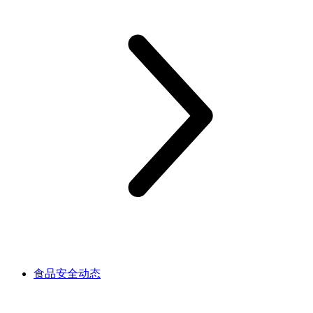
食品安全动态