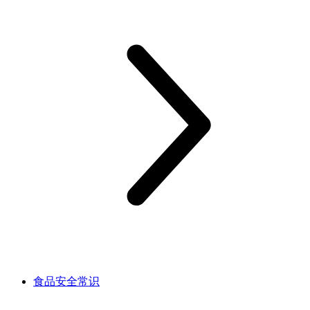
食品安全常识