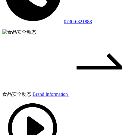
0730-6321888
食品安全动态
Brand Information