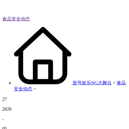
食品安全动态
壹号娱乐NG大舞台
>
食品
安全动态
>
27
2026
-
05