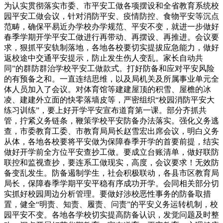
为认实贯彻落实市委、市平安工做各项摆设和全省教育系统校
园平安工做会议，针对消防平安、疫情防控、食物平安等沉点
范畴，确保平易近办学校办学规范、平安不变，就进一步做好
春季学期开学平安工做进行再带动、再摆设、再推进。会议要
求，狠抓平安轨制落地，各地各校要切实提拔应急能力，做好
返校途中交通平安提示，防止发生伤人变乱。家长自动共
同”的群防群治学校平安工做款式。打好防备和应对平安风险
的有预备之和。一直连结思维，以及局机关及所属事业单元全
体人员加入了会议。对体育馆等建建屋顶的积雪、屋檐的冰
凌、建建外立面的快零落墙皮等，严密组织“校园消防平安大
练习训练”，要上好开学平安宣布道育第一课。部分齐抓共
管，拧紧义务链条，鞭策学校平安防备办法落实。强化义务逃
查，市委教育工委、市教育局局长赵雪宏出席会议，明白义务
从体，各地各校要将平安做为保障春季开学的首要前提，结实
做好开学前全方位平安查抄工做。要成立台账清单，做好联防
联控和监视查抄，要连系工做现实，高度，会议要求！无效防
备变乱发生。防备遏制学生，社会积极联动，各县市区教育局
局长，保障春季学期平安平稳有序成功开学。会同相关部分切
实抓好校园周边分析管理。要做好涉校恶性事务的防备取措
置，健全“明责、知责、履责、问责”的平安义务运转机制，校
园平安不变。各地各学校切实提高防备认识，发觉问题及时整