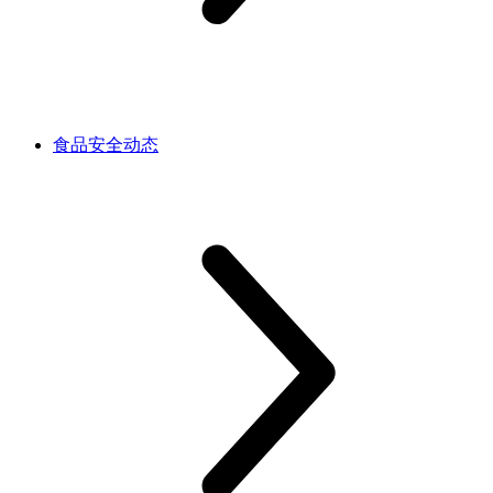
食品安全动态