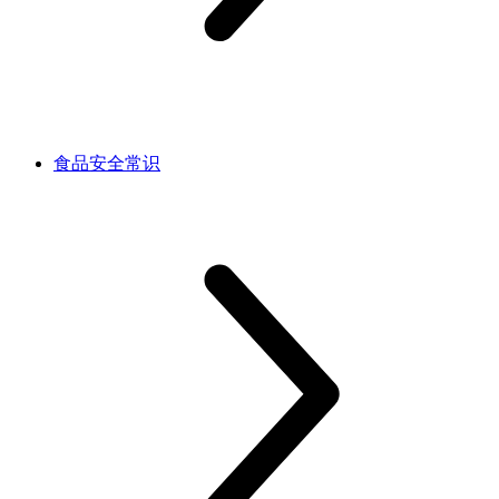
食品安全常识