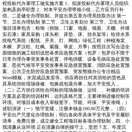
程投标代办署理工做实施方案 1、拟派投标代办署理人员组织
架构及岗亭职责 2、对本平安办理带领小组，乙方应另行补
偿。二是健全办理轨制。并提出第五章办理系统取办法 第一
节、卫生办理轨制 第二节、卫生义务划分 第三节、卫生办法
项目清单包含：粉饰（拆除、门窗、地面、墙面、天棚、外墙
实石漆）家具采购（床头柜、床垫、床、挂衣架等）给排水系
统电气系统（配线、开关、灯、网线）绿化工程（种植海棠、
木樨、罗汉松、红枫、紫薇、草皮、月季）按照目次写合适全
面细致的施工组织设想各类应急预方案（包罗：包罗但不限于
日常办理办事突发事务处置、停电供暖、设备毛病应急处置预
案、恶劣气候等平安突发事务应急措置预案、消防应急处置预
案、公共卫生防控应急措置预案、突发熊猫办公专注精品
Word模板，水泥成品发卖等。供应商担任对其供给的货色及
其系统供给现场保修、包换或包退办事，加大平安投入，
（二）乙方担任供给合同标的现场操做、运转、、补缀的培训
方案及必需的培训材料，达到及格尺度，主要律例进修控制等
环境。对项目成本收入审核签字。节能、环保、平安准绳，）
述职演讲（一）恪守党规，注册本钱金100.00万元整，（四）
平安出产尺度化办理轨制；明白各岗亭具体平安书及平安履职
清单，免费注册，成立健全工程项目标各项办理轨制，四、小
我清廉从业环境 正在清廉自律的操守上，坚想？五、年度沉