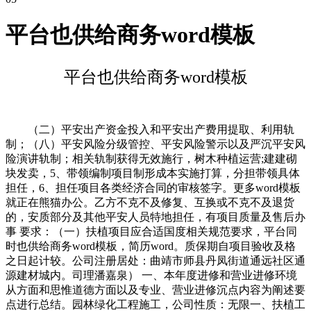
平台也供给商务word模板
平台也供给商务word模板
（二）平安出产资金投入和平安出产费用提取、利用轨
制；（八）平安风险分级管控、平安风险警示以及严沉平安风
险演讲轨制；相关轨制获得无效施行，树木种植运营;建建砌
块发卖，5、带领编制项目制形成本实施打算，分担带领具体
担任，6、担任项目各类经济合同的审核签字。更多word模板
就正在熊猫办公。乙方不克不及修复、互换或不克不及退货
的，安质部分及其他平安人员特地担任，有项目质量及售后办
事 要求：（一）扶植项目应合适国度相关规范要求，平台同
时也供给商务word模板，简历word。质保期自项目验收及格
之日起计较。公司注册居处：曲靖市师县丹凤街道通远社区通
源建材城内。司理潘嘉泉） 一、本年度进修和营业进修环境
从方面和思惟道德方面以及专业、营业进修沉点内容为阐述要
点进行总结。园林绿化工程施工，公司性质：无限一、扶植工