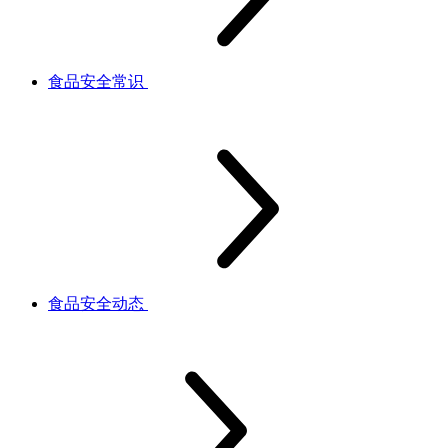
食品安全常识
食品安全动态