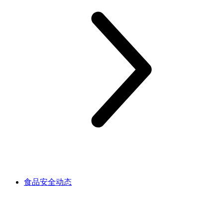
食品安全动态