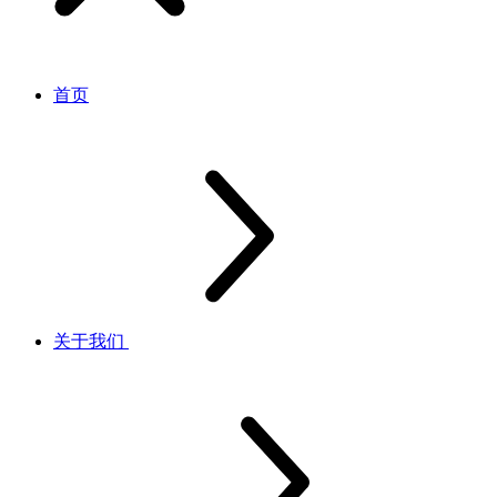
首页
关于我们