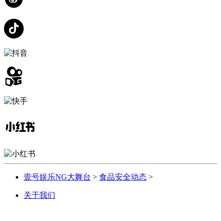
壹号娱乐NG大舞台
>
食品安全动态
>
关于我们