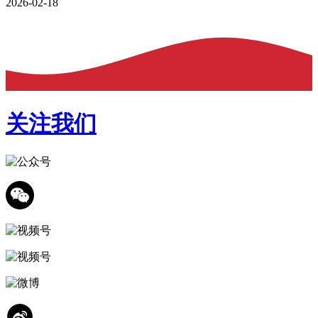
2026-02-18
关注我们