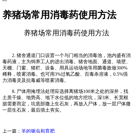
养猪场常用消毒药使用方法
养猪场常用消毒药使用方法
2. 猪舍通道门口设置一个与门相当的消毒池，池内盛有消
毒药液，主为饲养工人的进出消毒。猪舍地面、通道、墙壁、
天棚、门窗、猪栏、设备、用具运动场地等用菌毒敌做300%
稀释，喷雾消毒。也可用3%过氧乙酸、百毒杀溶液，0.5%强
力消毒灵及抗毒威等喷雾消毒。
8. 尸体用掩埋法处理应选择离猪场100米之处的深井，找
土质干燥、地势高、地下水位低的地方挖坑，深3米、长宽根
据需要而定，坑底部撒上生石灰，再放入尸体，放一层尸体撒
一层生石灰，最后填土夯实。
上一篇：
羊的驱虫和育肥