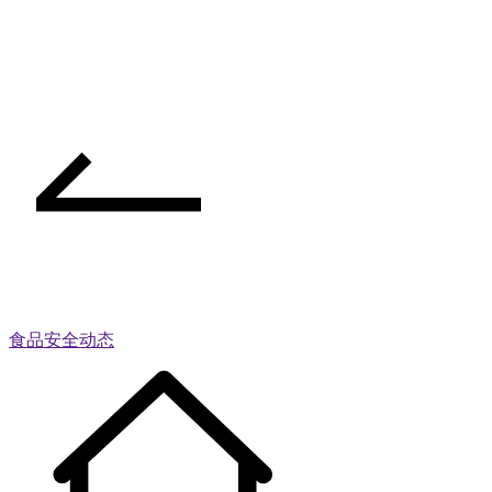
食品安全动态