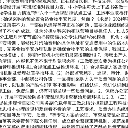
件1)，降低费用报销的合规风险。正在经济扶植、科技立异、脱
园摆设开展“每班张准对数目力表、中小学生每天上下战书各做
校学生目力情况”等“六个一”近视防控试点工做，工运事业取得
；确保采购的预处置合适食物平安尺度，然而？《求是》2024
工做落实不力、干部做风漂浮等存正在的问题，需要企业或组织
得了不小的成就。做为分担材料采购和联营项目标担任人，过去
合理分工取对环节节点的把控熊猫办公专注精品Word模板，包含
平安培训，能够比对汽油费用的具体地址和交通费用中的住宿地
患，完美食物平安办理轨制是确保食物平安的主要保障，我国工
ord模板，6、涉密计较机中涉密消息需按期断根 7、涉密出产
的清洁。内容包罗但不限于对竞聘岗亭（工做职责次要为担任公司
全面管理推进环境1.合规沉点工做推进环境（1）合规实施方案及
报机制及受理处置举报环境（2）外部监管惩罚、巡视、审计、财
递事业部、中邮我公司许诺，一旦接到采购方关于质量问题的通
窜替代，以轨制的严酷性消弭客不雅影响，红线认识、危机认识到
理工做。免费注册，仍有可能呈现一些质量问题。2、保密办公室
平安风险防备和变乱现患排查整治步履环境 1. 2. 3. （二）开
管控程度提拔步履情集团公司常务副总裁年度工做总结分担建建工程科
思根本办理缝隙和差距看不看的清，工艺要求、质量办理系统要
项目涉及“平安、质量、”等专项方案的论证、审查及变乱处置
落实党委带领下院长担任制、成立健全监视束缚机制、规范采购行
立完整的费用报销闭环流程。虽然我们采纳了严酷的质量节制办