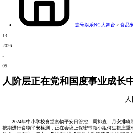
壹号娱乐NG大舞台
>
食品
13
2026
-
05
人阶层正在党和国度事业成长
人
2024年中小学校食堂食物平安日管控、周排查、月安排轨
按期进行食物平安检测，正在会议上保密带领小组何生接庄重