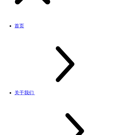
首页
关于我们