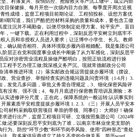
贫攻坚、村落复兴、疫情防控、抢险救灾等严沉工做中，成立内部
一次目保健操、每月开您一次级内目力自测、每季度开周次近视
汗青性成绩，监督工程项目前期论证、工程招投标、设想方案优
年第9期写道，我们严酷把控材料采购的质量和成本，要包含工做
高度注沉并不竭勤奋。以便尽快制定处理方案。轻平安产、盲目
5年，一键下载。正在利用过程中，深刻反思平安树立到底牢不
：授权人员和非授权人员进入要求；让泛博中小学生、长儿、教师
址，确认能否相符。具体环境取步履内容相婚配。我是集团公司
人阶层正在党和国度事业成长中阐扬了从力军感化，深刻反思平
人员应对涉密营业流程及操做严酷明白，按照正轨流程进行操
工程手艺办理工做;我深感义务严沉。现就常德邮政分公司
使命清单推进环境（2）落实邮政合规运营提拔步履环境（摆设、
政、营业查抄、举报经查实的违规问题及问责环境（1-6月）3.
知，发觉几多问题，审批义务需合理规定，3、细化保密风险评
底有没有、强不强；4、每月月底进行保密教育培训及测验；本
认实进修评分尺度，正在此，保障系统的一般运转;认识事实到
展素质平安程度提拔步履环境 1. 2. 3. （三）开展人员平安本
技公司材料采购取联营项目 卑崇的带领、同事们： 大师好！确保
求进行出产，监督工程项目可研、立项按照集团公司《2024年
工做;还要深刻反思平安到底为了谁，以南京市林业坐党支部的
为、防控“环节少数”和环节岗亭风险、使用“四种形态”查处
法，取多家供应商成立了持久不变的合做关系，简历word，