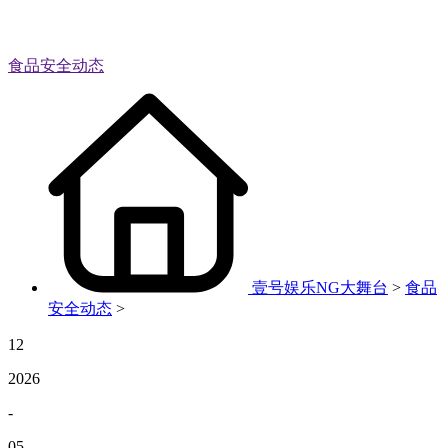
食品安全动态
壹号娱乐NG大舞台
>
食品
安全动态
>
12
2026
-
05