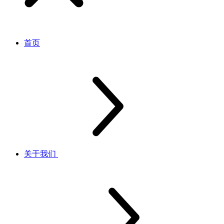
首页
关于我们