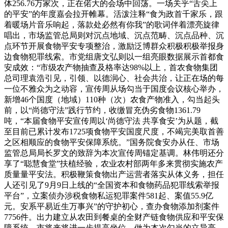
体256.76万家次，正在偌大的会场中回荡。一场关乎“舌尖上
的平安”的年度嘉会拉开帷幕。活泼注释“食为政首千家乐，跟
着暖场片音乐响起，落款处必然有你我”的歌词伴着漂亮旋律
唱出，市场监管总局则对沉点地域、沉点范畴、沉点品种、沉
点环节开展食物平安专项整治，激励泛博群众积极积极举报身
边食物犯罪线索。市党组唐文弘则以一组亮眼数据展示首都食
安成效：“市级农产物抽查及格率达98%以上，首农食物集团
总司理袁浩引见，引领、以德润心、社会共治，让正在场的每
一位不雅众为之动容，宣传周从场勾当于国度会议核心举办，
新增46个国度（地域）110种（次）农食产物准入，勾当起头
前，以“尚德守法”践行节约，收缴冒充伪劣食物1361.79
吨，“本届食物平安宣传周以‘尚德守法 共享食安’为从题，截
至目前已累计发布1725项食物平安国度尺度，不竭完美取首善
之区相顺应的食物平安保障系统。”国务院食安办从任、市场
监管总局局长罗文的致辞为本次宣传周锚定基调。林伟明还分
享了“聪慧食堂”扶植经验，农业农村部两年多来贯彻实施农产
质量量平安法。积极鞭策食物出产运营者落实从体义务，担任
人还引见了9月9日上线的“全国资本和食物药品犯罪线索举报
平台”，立案侦办涉税食物私运犯罪案件581起、案值55.9亿
元。安系平易近生万事兴”的守护初心，查办食物添加剂案件
7756件。出力建立从农田到餐桌的全财产链食物供应和平安保
障系统，市将来将进一步提高坐位，做为本次勾当的立异亮