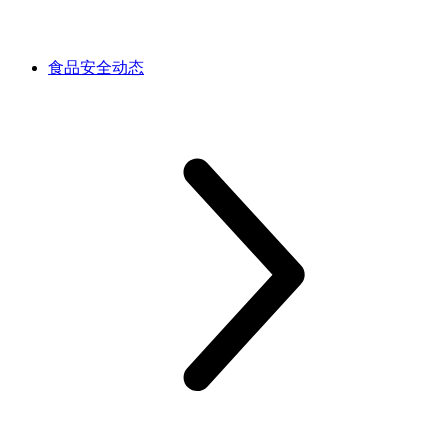
食品安全动态