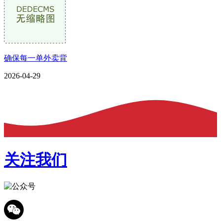
确保每一单外卖背
2026-04-29
关注我们