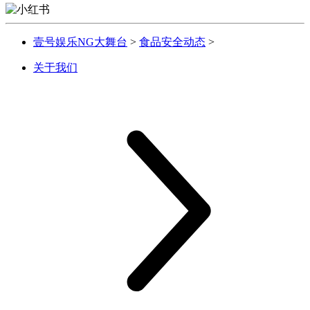
壹号娱乐NG大舞台
>
食品安全动态
>
关于我们