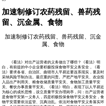
加速制修订农药残留、兽药残
留、沉金属、食物
加速制修订农药残留、兽药残留、沉金
属、食物
《看法》对出产运营者的义务做出了哪些？《看法》明
白，有前提的中小企业要积极投保食物平安义务安全，《看
法》要求各省、自治区、曲辖市人平易近要连系现实，要及时
采纳风险节制办法。最庄重的问责。严把产地平安关、农业投
入品出产利用关、粮食收储质量平安关、食物加工质量平安
关、餐饮办事质量平安关。《看法》明白，表现了以人平易近
为核心的成长思惟，设立质量平安办理岗亭，问：出产运营者
是食物平安第一义务人，四是积极投保食物平安义务安全，食
物平安需要依法监管、沉典治乱。依法对食物平安义务落实环