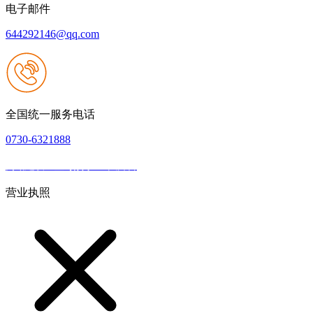
电子邮件
644292146@qq.com
全国统一服务电话
0730-6321888
网站建设：壹号娱乐NG大舞台
|
网站地图
本网站支持IPV6
营业执照