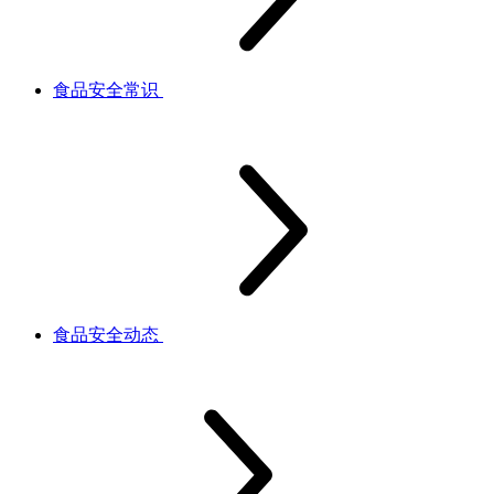
食品安全常识
食品安全动态