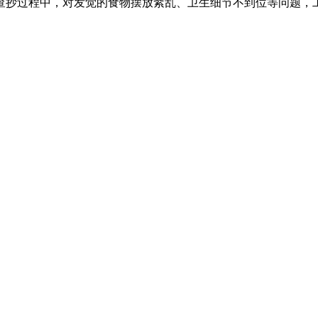
查抄过程中，对发觉的食物摆放紊乱、卫生细节不到位等问题，工