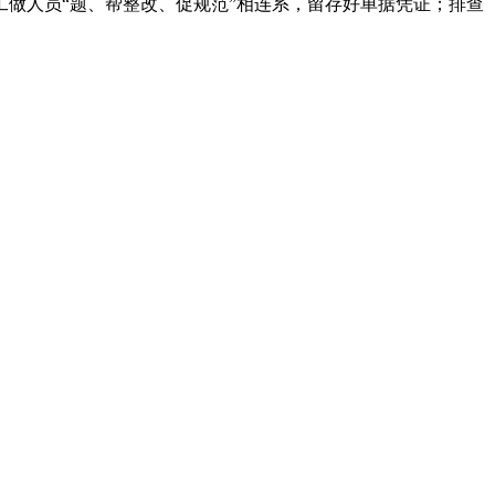
做人员“题、帮整改、促规范”相连系，留存好单据凭证；排查