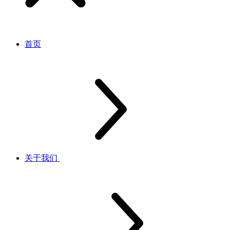
首页
关于我们