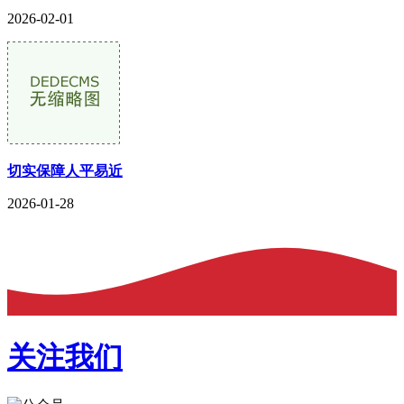
2026-02-01
切实保障人平易近
2026-01-28
关注我们