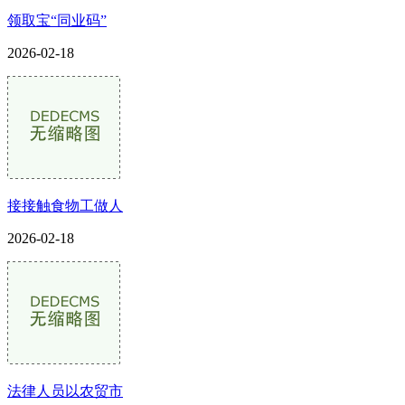
领取宝“同业码”
2026-02-18
接接触食物工做人
2026-02-18
法律人员以农贸市