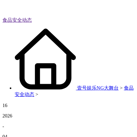
食品安全动态
壹号娱乐NG大舞台
>
食品
安全动态
>
16
2026
-
04