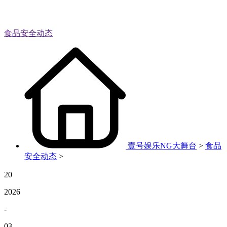
食品安全动态
壹号娱乐NG大舞台
>
食品
安全动态
>
20
2026
-
03