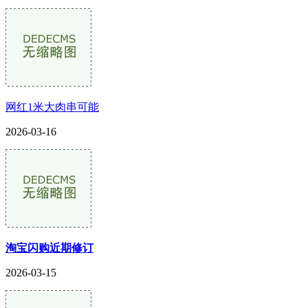
网红1米大肉串可能
2026-03-16
淘宝闪购近期修订
2026-03-15