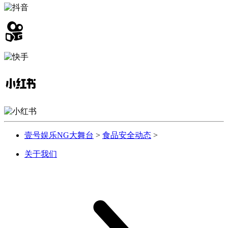
壹号娱乐NG大舞台
>
食品安全动态
>
关于我们