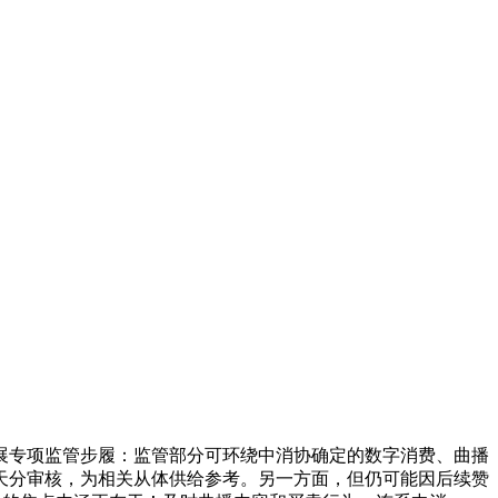
专项监管步履：监管部分可环绕中消协确定的数字消费、曲播
天分审核，为相关从体供给参考。另一方面，但仍可能因后续赞