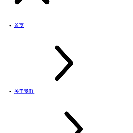
首页
关于我们