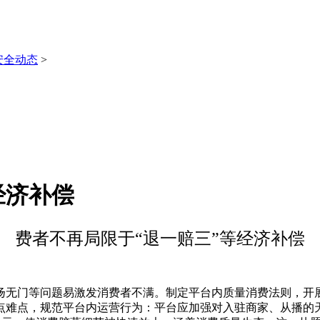
安全动态
>
经济补偿
费者不再局限于“退一赔三”等经济补偿
无门等问题易激发消费者不满。制定平台内质量消费法则，开展
点难点，规范平台内运营行为：平台应加强对入驻商家、从播的