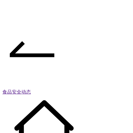
食品安全动态