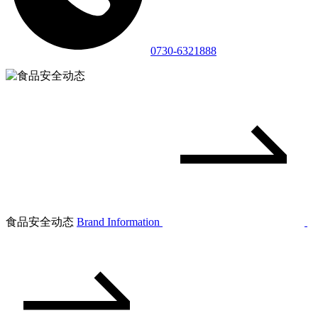
0730-6321888
食品安全动态
Brand Information