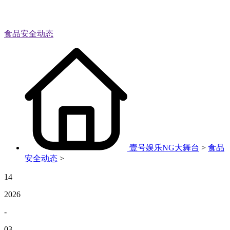
食品安全动态
壹号娱乐NG大舞台
>
食品
安全动态
>
14
2026
-
03