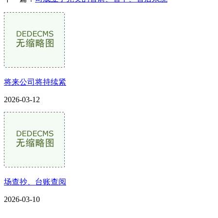
将来公司将持续紧
2026-03-12
场查抄、台账查阅
2026-03-10