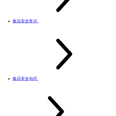
食品安全常识
食品安全动态