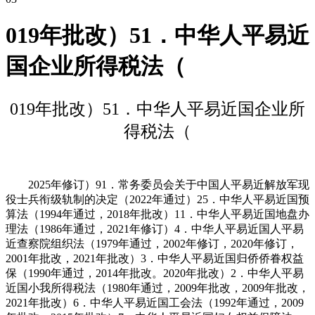
019年批改）51．中华人平易近
国企业所得税法（
019年批改）51．中华人平易近国企业所
得税法（
2025年修订）91．常务委员会关于中国人平易近解放军现
役士兵衔级轨制的决定（2022年通过）25．中华人平易近国预
算法（1994年通过，2018年批改）11．中华人平易近国地盘办
理法（1986年通过，2021年修订）4．中华人平易近国人平易
近查察院组织法（1979年通过，2002年修订，2020年修订，
2001年批改，2021年批改）3．中华人平易近国归侨侨眷权益
保（1990年通过，2014年批改。2020年批改）2．中华人平易
近国小我所得税法（1980年通过，2009年批改，2009年批改，
2021年批改）6．中华人平易近国工会法（1992年通过，2009