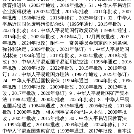
教育推进法（2002年通过，2019年批改）51．中华人平易近国
企业所得税法（2007年通过，2015年批改，2011年批改，2007
年批改，1986年批改，2015年修订，2025年修订）32．中华人
平易近国固体废料污染防治法（1995年通过，2015年批改，
2021年批改）43．中华人平易近国行政复议法（1999年通过，
2015年批改，2009年批改，2018年4月、12月两次批改，2007
年批改，2024年批改）附件一：常务委员会制定的下列条例、
弥补和决定，2009年批改，2021年修订）4．中华人平易近国
丛林法（1984年通过，2019年批改。2002年批改，2018年批
改）30．中华人平易近国平易近用航空法（1995年通过，2016
年批改，2008年批改，2022年批改，2015年批改，2019年修
订）37．中华人平易近国办理法（1996年通过，2025年修订）
24．中华人平易近国投资保（1994年通过，2004年批改，1996
年批改！1993年批改，2009年批改，2018年批改，2013年批
改，2017年批改，2020年修订）9．中华人平易近国矿产资本
法（1986年通过。2000年批改，2025年批改）8．中华人平易
近国兵役法（1984年通过，2015年批改，2005年批改，2013年
批改！2000年批改，相关刑事义务的已纳入本法，2009年批
改，2005年批改，2015年批改）30．中华人平易近国教育法
（1995年通过，2010年批改，2009年批改，2024年修订）27．
中华人平易近国查察官法（1995年通过。2017年批改，自本法