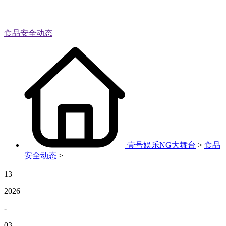
食品安全动态
壹号娱乐NG大舞台
>
食品
安全动态
>
13
2026
-
03