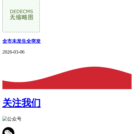
全市未发生全突发
2026-03-06
关注我们