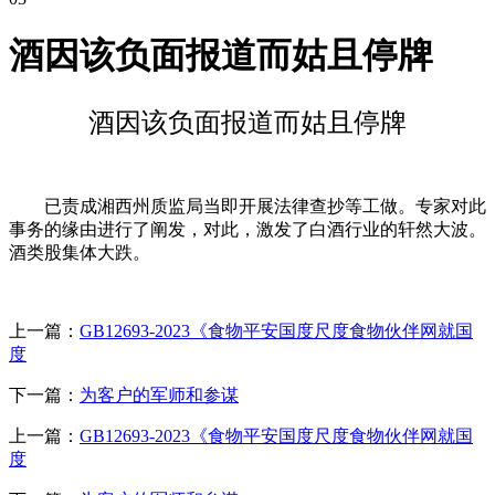
酒因该负面报道而姑且停牌
酒因该负面报道而姑且停牌
已责成湘西州质监局当即开展法律查抄等工做。专家对此
事务的缘由进行了阐发，对此，激发了白酒行业的轩然大波。
酒类股集体大跌。
上一篇：
GB12693-2023《食物平安国度尺度食物伙伴网就国
度
下一篇：
为客户的军师和参谋
上一篇：
GB12693-2023《食物平安国度尺度食物伙伴网就国
度