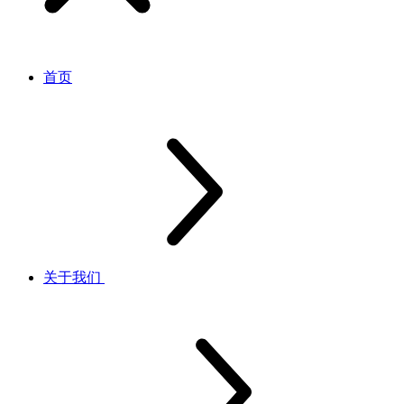
首页
关于我们