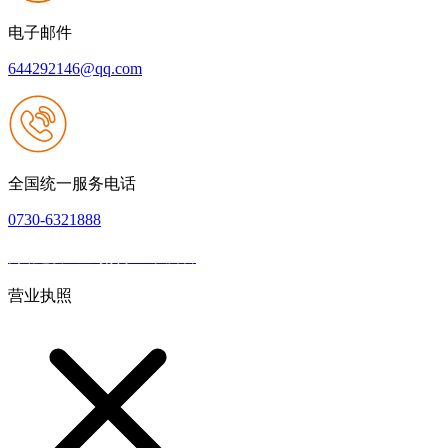
电子邮件
644292146@qq.com
全国统一服务电话
0730-6321888
网站建设：壹号娱乐NG大舞台
|
网站地图
本网站支持IPV6
营业执照