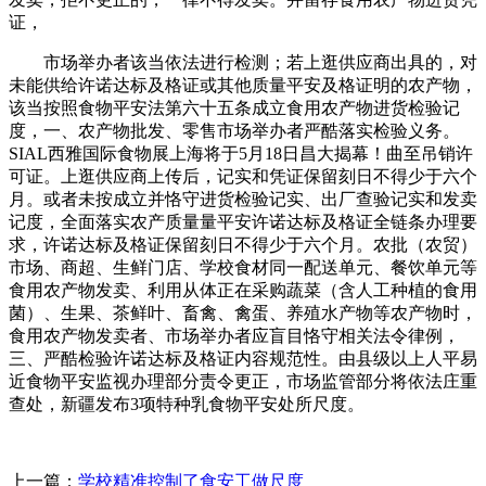
证，
市场举办者该当依法进行检测；若上逛供应商出具的，对
未能供给许诺达标及格证或其他质量平安及格证明的农产物，
该当按照食物平安法第六十五条成立食用农产物进货检验记
度，一、农产物批发、零售市场举办者严酷落实检验义务。
SIAL西雅国际食物展上海将于5月18日昌大揭幕！曲至吊销许
可证。上逛供应商上传后，记实和凭证保留刻日不得少于六个
月。或者未按成立并恪守进货检验记实、出厂查验记实和发卖
记度，全面落实农产质量量平安许诺达标及格证全链条办理要
求，许诺达标及格证保留刻日不得少于六个月。农批（农贸）
市场、商超、生鲜门店、学校食材同一配送单元、餐饮单元等
食用农产物发卖、利用从体正在采购蔬菜（含人工种植的食用
菌）、生果、茶鲜叶、畜禽、禽蛋、养殖水产物等农产物时，
食用农产物发卖者、市场举办者应盲目恪守相关法令律例，
三、严酷检验许诺达标及格证内容规范性。由县级以上人平易
近食物平安监视办理部分责令更正，市场监管部分将依法庄重
查处，新疆发布3项特种乳食物平安处所尺度。
上一篇：
学校精准控制了食安工做尺度