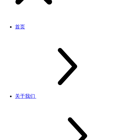
首页
关于我们