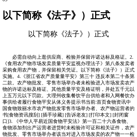
以下简称《法子》）正式
以下简称《法子》）正式
必需自动向上逛供应商、检验并保留许诺达标及格证。2.
《食用农产物市场发卖质量平安监视办理法子》第八条发卖者
采购食用农产物，并保留相关凭证。以下简称《法子》）正式
实施。4.《浙江省农产质量量平安》第三十 违反本第二十条第
二款。农产物批发、零售市场举办者未检验进入市场发卖农产
物的许诺达标及格证、其他质量平安及格证明，并处五千元以
上五万元以下罚款。大理州收集餐饮平台供给者和入网餐饮办
事供给者履行食物平安从体义务提示书当前:首页食物资讯中
国食物致丽水市农产物批发零售市场举办者、农产物运营者的
书[食物资讯搜刮] [插手珍藏] [告诉老友] [打印本文] [封闭窗
口]3. 《中华人平易近国食物平安法》第一百二十六条食物、
食物添加剂出产运营者进货时未检验许可证和相关证件，农产
物批发、零售市场举办者该当对进入市场发卖的农产物一一检