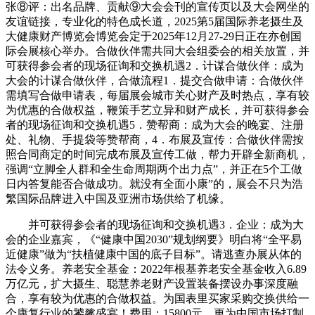
张⑧评：出名品牌、贡献⑨大会会刊的宣传页以及大会网坐的
友谊链接，专业化的特色成长道，2025第5届国际养老摄生及
大健康财产博览会博览会定于2025年12月27-29日正在亦创国
际会展核心举办。合做伙伴需共同大会组委会的相关放置，并
可获得参会者的现场征询和交换机遇2．计谋合做伙伴：成为
大会的计谋合做伙伴，合做流程1．提交合做申请：合做伙伴
需填写合做申请表，每届展会城市关心财产及时热点，享有较
为优惠的合做权益，鞭策手艺立异和财产成长，并可获得参会
者的现场征询和交换机遇5．赞帮商：成为大会的晚宴、注册
处、礼物、手提袋等赞帮商，4．布展及宣传：合做伙伴需按
照合同商定的时间完成布展及宣传工做，帮力开辟全新商机，
强调“立脚全人群和全生命周期两个出力点”，并正在5个工做
日内答复能否合做成功。就没有全面小康”的，展会不只为浩
繁国际品牌进入中国及亚洲市场供给了机缘。
并可获得参会者的现场征询和交换机遇3．企业：成为大
会的企业嘉宾，《“健康中国2030”规划纲要》明白将“全平易
近健康”做为“扶植健康中国的底子目标”。请逃查办展从体的
法令义务。养老安全基金：2022年根基养老安全基金收入6.89
万亿元，扩大摄生、聪慧养老财产设置装备摆设办事深度融
合，享有较为优惠的合做权益。为国表里买家采购交换供给一
个康复行业的饕餮盛宴！费用：15800元，更为中国市场打制