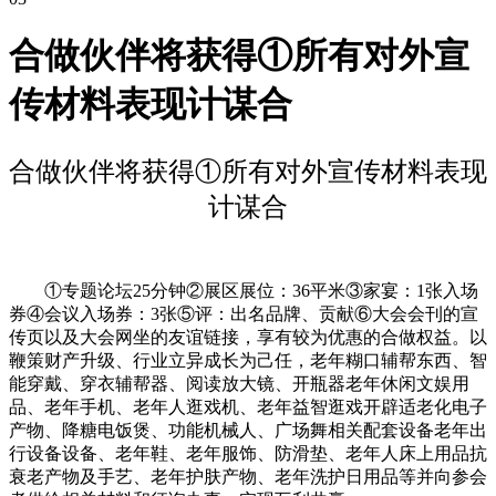
合做伙伴将获得①所有对外宣
传材料表现计谋合
合做伙伴将获得①所有对外宣传材料表现
计谋合
①专题论坛25分钟②展区展位：36平米③家宴：1张入场
券④会议入场券：3张⑤评：出名品牌、贡献⑥大会会刊的宣
传页以及大会网坐的友谊链接，享有较为优惠的合做权益。以
鞭策财产升级、行业立异成长为己任，老年糊口辅帮东西、智
能穿戴、穿衣辅帮器、阅读放大镜、开瓶器老年休闲文娱用
品、老年手机、老年人逛戏机、老年益智逛戏开辟适老化电子
产物、降糖电饭煲、功能机械人、广场舞相关配套设备老年出
行设备设备、老年鞋、老年服饰、防滑垫、老年人床上用品抗
衰老产物及手艺、老年护肤产物、老年洗护日用品等并向参会