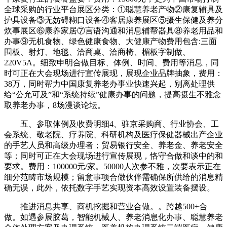
全球采购的行业平台展区分类：①聪慧养老产物②康复辅具及
护具设备③无妨碍糊口设备④客居康养展区⑤摄生保健及养分
炊事展区⑥康养家居⑦言语沟通和消息辅帮器具⑧养老用品和
办事⑨无机食物、绿色健康食物、大健康产物费用包含:三面
围板、射灯、地毯、洽商桌、洽商椅、楣板字制做、
220V5A。细致申明合做目标、体例、时间、费用等消息，同
时可正在大会现场进行宣传展现，展现企业品牌抽象，费用：
38万，同时帮力中国康复养老办事业快速兴起，别离处理供
给“公允可及”和“系统持续”健康办事的问题，提高摄生不雅念
取养老办事，8场漫谈论坛。
五、参取体例及收费明细4、驻京采购商、行业协会、工
会系统、敬老院、疗养院、科研机构及医疗保健器械出产企业
的手艺人员和高级办理者；贸易银行安全、养老金、养老安全
等；同时可正在大会现场进行宣传展现，恪守合做和谈中的和
要求。费用：100000元/家。50000人次参不雅，次要表示正在
细分范畴市场规模；留意事项合做伙伴需确保所供给的消息精
确无误，此外，依托数字手艺实现资本高效设置装备摆设。
推进消息共享、商机挖掘和营业合做。。跨越500+合
做。如遇参展胶葛，智能机械人、养老消息化办事、聪慧养老