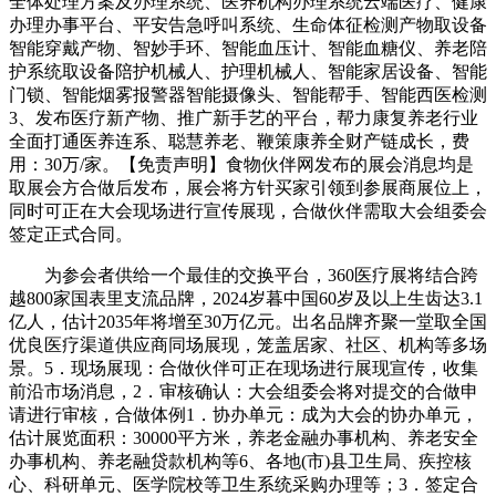
全体处理方案及办理系统、医养机构办理系统云端医疗、健康
办理办事平台、平安告急呼叫系统、生命体征检测产物取设备
智能穿戴产物、智妙手环、智能血压计、智能血糖仪、养老陪
护系统取设备陪护机械人、护理机械人、智能家居设备、智能
门锁、智能烟雾报警器智能摄像头、智能帮手、智能西医检测
3、发布医疗新产物、推广新手艺的平台，帮力康复养老行业
全面打通医养连系、聪慧养老、鞭策康养全财产链成长，费
用：30万/家。【免责声明】食物伙伴网发布的展会消息均是
取展会方合做后发布，展会将方针买家引领到参展商展位上，
同时可正在大会现场进行宣传展现，合做伙伴需取大会组委会
签定正式合同。
为参会者供给一个最佳的交换平台，360医疗展将结合跨
越800家国表里支流品牌，2024岁暮中国60岁及以上生齿达3.1
亿人，估计2035年将增至30万亿元。出名品牌齐聚一堂取全国
优良医疗渠道供应商同场展现，笼盖居家、社区、机构等多场
景。5．现场展现：合做伙伴可正在现场进行展现宣传，收集
前沿市场消息，2．审核确认：大会组委会将对提交的合做申
请进行审核，合做体例1．协办单元：成为大会的协办单元，
估计展览面积：30000平方米，养老金融办事机构、养老安全
办事机构、养老融贷款机构等6、各地(市)县卫生局、疾控核
心、科研单元、医学院校等卫生系统采购办理等；3．签定合