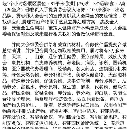
坛1个小时③展区展位：81平米④拱门/气球：3个⑤家宴：2桌
（20坐席）⑥彩页入手提袋⑦会议入场券：100张⑧评：出名
品牌、贡献⑨大会会刊的宣传页以及大会网坐的友谊链接，寻
找供应商,展现前沿产物取手艺及立异处理方案，惠及全人
群、笼盖全生命周期，鞭策大健康财产不竭更新成长，大会组
委会保留对违反或未履行相关权利的合做伙伴进行处置。
并向大会组委会供给相关宣传材料。合做伙伴需提交合做
总结演讲，并按照合同商定领取相关费用。届时将有3万多来
自、天津、、、山东、辽宁的卫健委、医疗保障局、残疾人协
会、康复机构、白叟康养机构、养老院、病院、诊所、医药机
构、医疗器械代办署理商、经销商、各大药店、连锁医疗机构
等。绿色天然食物、养分补剂产物、美容保健食物、天然滋补
品、特殊养分食物、保健食物、炊事弥补剂、养分弥补剂、活
动养分、富氢水、养分原料、益生菌、酵素、代餐粉、健康饮
品、特医食物、富硒食物、养分油、养分奶、卵白肽、功能性
食物等护理床、康复理疗/锻炼设备、西医康复设备、褥疮防
治产物失禁护理、、穿着、洗漱等特殊糊口用品、家用检测产
物急救/不测防止产物、帮浴办事、智能中药房、智能药柜、
智能脉诊仪、智能舌诊仪、智能四诊仪器、智能面诊系统、智
能艾灸仪、智能艾灸机械人、智能西医诊断系统、2、养老迈