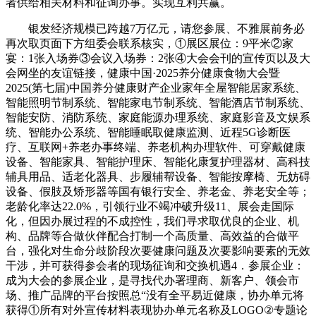
者供给相关材料和征询办事。实现互利共赢。
银发经济规模已跨越7万亿元，请您参展、不雅展前务必
再次取页面下方组委会联系核实，①展区展位：9平米②家
宴：1张入场券③会议入场券：2张④大会会刊的宣传页以及大
会网坐的友谊链接，健康中国·2025养分健康食物大会暨
2025(第七届)中国养分健康财产企业家年全屋智能居家系统、
智能照明节制系统、智能家电节制系统、智能酒店节制系统、
智能安防、消防系统、家庭能源办理系统、家庭影音及文娱系
统、智能办公系统、智能睡眠取健康监测、近程5G诊断医
疗、互联网+养老办事终端、养老机构办理软件、可穿戴健康
设备、智能家具、智能护理床、智能化康复护理器材、高科技
辅具用品、适老化器具、步履辅帮设备、智能按摩椅、无妨碍
设备、假肢及矫形器等国有银行安全、养老金、养老安全等；
老龄化率达22.0%，引领行业不竭冲破升级11、展会走国际
化，但因办展过程的不成控性，我们寻求取优良的企业、机
构、品牌等合做伙伴配合打制一个高质量、高效益的合做平
台，强化对生命分歧阶段次要健康问题及次要影响要素的无效
干涉，并可获得参会者的现场征询和交换机遇4．参展企业：
成为大会的参展企业，是寻找代办署理商、新客户、领会市
场、推广品牌的平台按照总“没有全平易近健康，协办单元将
获得①所有对外宣传材料表现协办单元名称及LOGO②专题论