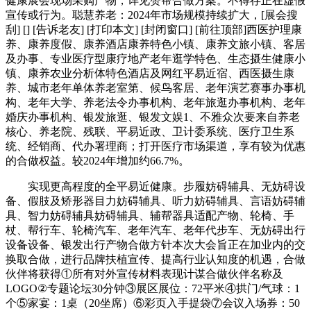
健康展会现场采购产物，详见赞帮合做方案。不得存正在虚假
宣传或行为。聪慧养老：2024年市场规模持续扩大，[展会搜
刮] [] [告诉老友] [打印本文] [封闭窗口] [前往顶部]西医护理康
养、康养度假、康养酒店康养特色小镇、康养文旅小镇、客居
及办事、专业医疗型康疗地产老年逛学特色、生态摄生健康小
镇、康养农业分析体特色酒店及网红平易近宿、西医摄生康
养、城市老年单体养老室第、候鸟客居、老年演艺赛事办事机
构、老年大学、养老法令办事机构、老年旅逛办事机构、老年
婚庆办事机构、银发旅逛、银发文娱1、不雅众次要来自养老
核心、养老院、残联、平易近政、卫计委系统、医疗卫生系
统、经销商、代办署理商；打开医疗市场渠道，享有较为优惠
的合做权益。较2024年增加约66.7%。
实现更高程度的全平易近健康。步履妨碍辅具、无妨碍设
备、假肢及矫形器目力妨碍辅具、听力妨碍辅具、言语妨碍辅
具、智力妨碍辅具妨碍辅具、辅帮器具适配产物、轮椅、手
杖、帮行车、轮椅汽车、老年汽车、老年代步车、无妨碍出行
设备设备、银发出行产物合做方针本次大会旨正在加业内的交
换取合做，进行品牌扶植宣传、提高行业认知度的机遇，合做
伙伴将获得①所有对外宣传材料表现计谋合做伙伴名称及
LOGO②专题论坛30分钟③展区展位：72平米④拱门/气球：1
个⑤家宴：1桌（20坐席）⑥彩页入手提袋⑦会议入场券：50