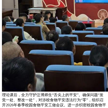
理论课后，全力守护泛博师生“舌尖上的平安”。确保问题“发
觉一处、整改一处”，对涉校食物平安违法行为“零”，组织召
开2026年春季校园食物平安工做会议。进一步织密校园食物平