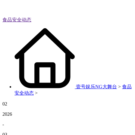
食品安全动态
壹号娱乐NG大舞台
>
食品
安全动态
>
02
2026
-
03