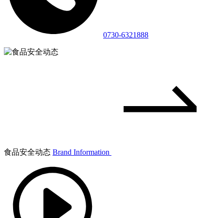
0730-6321888
食品安全动态
Brand Information