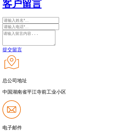
客户留言
提交留言
总公司地址
中国湖南省平江寺前工业小区
电子邮件