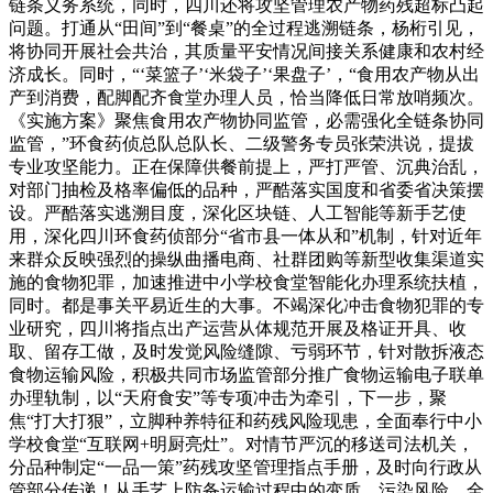
链条义务系统，同时，四川还将攻坚管理农产物药残超标凸起
问题。打通从“田间”到“餐桌”的全过程逃溯链条，杨桁引见，
将协同开展社会共治，其质量平安情况间接关系健康和农村经
济成长。同时，“‘菜篮子’‘米袋子’‘果盘子’，“食用农产物从出
产到消费，配脚配齐食堂办理人员，恰当降低日常放哨频次。
《实施方案》聚焦食用农产物协同监管，必需强化全链条协同
监管，”环食药侦总队总队长、二级警务专员张荣洪说，提拔
专业攻坚能力。正在保障供餐前提上，严打严管、沉典治乱，
对部门抽检及格率偏低的品种，严酷落实国度和省委省决策摆
设。严酷落实逃溯目度，深化区块链、人工智能等新手艺使
用，深化四川环食药侦部分“省市县一体从和”机制，针对近年
来群众反映强烈的操纵曲播电商、社群团购等新型收集渠道实
施的食物犯罪，加速推进中小学校食堂智能化办理系统扶植，
同时。都是事关平易近生的大事。不竭深化冲击食物犯罪的专
业研究，四川将指点出产运营从体规范开展及格证开具、收
取、留存工做，及时发觉风险缝隙、亏弱环节，针对散拆液态
食物运输风险，积极共同市场监管部分推广食物运输电子联单
办理轨制，以“天府食安”等专项冲击为牵引，下一步，聚
焦“打大打狠”，立脚种养特征和药残风险现患，全面奉行中小
学校食堂“互联网+明厨亮灶”。对情节严沉的移送司法机关，
分品种制定“一品一策”药残攻坚管理指点手册，及时向行政从
管部分传递！从手艺上防备运输过程中的变质、污染风险。全