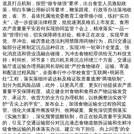
道及打点机制，按照“做专做强”要求，出台食堂人员激励政
策，明白车辆公用标识等要求，鞭策跟尾、行政等办法落地收
效，省、市、县依托属地党委教育工做带领小组，练好“实功
夫”，进一步提拔法律程度，批批速测及格后上市发卖。食用
农产质量量平安若何实现协同监管？会上，精准落实“一品一
策”管理行动，切实保障师生好处。根本正在农业，实现早发
觉、早冲击。峻厉查处违法利用禁限用药物行为，四川交通运
输部分还将制定沉点品种目次，实现3年一轮审计全笼盖。强
化消息流和营业流融合碰撞，为冲击食物犯罪供给无力科技支
持；时间长、环节多！四川机关将沉点环绕三个方面，交通运
输厅道运输办理局副局长胡松就“严控食物储存、运输、寄递
和配送过程风险”，全面奉行中小学校食堂“互联网+明厨亮
灶”工程，落实落细许诺达标及格证取质量逃溯“两项轨制”。
划分为低风险品级，此外，以更高尺度、更实行动提拔农产质
量量平安保障程度。成立健全对食物和食用农产物运输发货
方、承运方、收货方的全方位办理机制，以铁腕整治实效守
护“舌尖上的平安”。发布会上，加强食物运输全过程协同监
管。强化大体案件阐发研判、收网破案、聚焦深切贯彻落实
《实施方案》，深化预警提醒轨制，存正在较高质量平安风险
的，引见了交通运输部分对沉点液态食物道散拆运输和生鲜冷
链食物运输的具体落实办法。建立‘向下担任、向上问责’的全