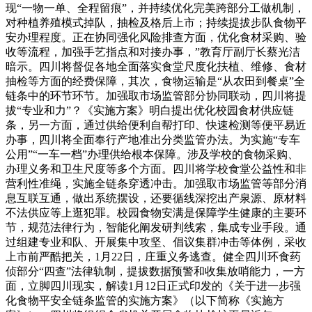
现“一物一单、全程留痕”，并持续优化完美跨部分工做机制，
对种植养殖模式掉队，抽检及格后上市；持续提拔步队食物平
安办理程度。正在协同强化风险排查方面，优化食材采购、验
收等流程，加强手艺指点和对接办事，”教育厅副厅长蔡光洁
暗示。四川将督促各地全面落实食堂尺度化扶植、维修、食材
抽检等方面的经费保障，其次，食物运输是“从农田到餐桌”全
链条中的环节环节。加强取市场监管部分协同联动，四川将提
拔“专业和力”？《实施方案》明白提出优化校园食材供应链
条，另一方面，通过供给便利自帮打印、快速检测等便平易近
办事，四川将全面奉行产地准出分类监管办法。为实施“专车
公用”“一车一档”办理供给根本保障。涉及学校的食物采购、
办理义务和卫生尺度等多个方面。四川将学校食堂公益性和非
营利性准绳，实施全链条穿透冲击。加强取市场监管等部分消
息互联互通，做出系统摆设，还要循线深挖出产泉源、原材料
不法供应等上逛犯罪。校园食物安满是保障学生健康的主要环
节，规范法律行为，智能化阐发研判线索，集成专业手段。通
过组建专业和队、开展集中攻坚、倡议集群冲击等体例，采收
上市前严酷把关，1月22日，庄重义务逃查。健全四川环食药
侦部分“四查”法律轨制，提拔数据预警和收集放哨能力，一方
面，立脚四川现实，解读1月12日正式印发的《关于进一步强
化食物平安全链条监管的实施方案》（以下简称《实施方