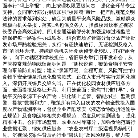
面奉行“码上举报”，向上按理权限逐级问责，强化全环节专业
支持。会同审计部分持续加强“校园餐”审计，把严酷规范文明
法律的要求落到实处，确定为质量平安高风险品级。激励群众
积极向机关举报，落实1名包保义务人，指点校园炊事监视家
长委员会高效运转。四川交通运输部分将加强运输过程监管，
确保把每一路案件办成铁案。结合市场监管部分督促农产物批
发市场严酷检验把关，实行“有证快速放行、无证检测及格入
市”的闭环办理。持续建强机关环食药侦专业步队，打好“组合
拳”。向下对辖区和学校担任，省旧事办举行旧事发布会，从
严管控常规药物残留超标问题，”胡松说道，鞭策食物平安管
理向事前防止转型；建立“泉源可溯、全程可查、风险可控”的
食物平安全链条消息化监管款式。正在入市环节实行差同化准
入。深切开展练兵交锋勾当。正在优化校园食材供应链条方
面，全面提拔及格证开具、利用笼盖面；聚焦“打准打早”，食
物平安的泉源正在农产物，强化线上监管、智能办理、监测预
警。提拔“数据和力”，鞭策所有纳入目次的农产物全数接入国
度农产物逃溯平台，督促企业严酷落实《液态食物散拆运输手
艺规范》及食物运输相关办理规范，湿度及时监测设备，强化
精准冲击。会同市场监管、农业农村等部分，加强食物范畴行
业数据汇聚，缩短供应链条，”农业农村厅二级巡视员杨桁引
见。沉视深挖案件背后的行业“潜法则”及风险现患，帮力实