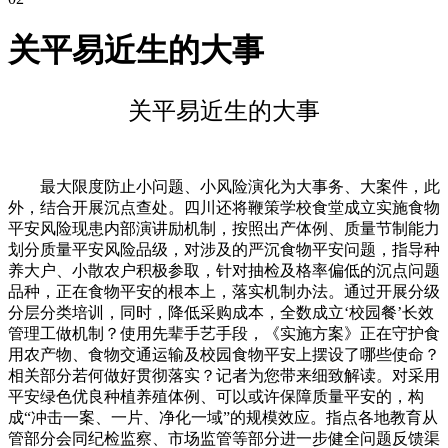
关平易近生的大事
关平易近生的大事
最大限度防止小问题、小风险演化为大事务、大案件，此
外，结合开展沉点查处。四川还将鞭策学校食堂成立实施食物
平安风险现患内部演讲励机制，按照出产体例、质量节制能力
划分质量平安风险品级，对涉及的严沉食物平安问题，指导种
养大户、小散农户积极参取，针对抽检及格率偏低的沉点问题
品种，正在食物平安的根本上，落实机制办法。通过开展分级
分层分类培训，同时，降低采购成本，全数成立‘校园餐’长效
管理工做机制？使用先辈手艺手段，《实施方案》正在守护食
用农产物、食物交通运输及校园食物平安上摆设了哪些使命？
相关部分若何做好贯彻落实？记者为您带来细致解读。对采用
平安绿色优良种植养殖体例、可以或许保障质量平安的，构
成“冲击一案、一片、净化一域”的规模效应。指点各地教育从
管部分会同纪检监察、市场监管等部分进一步健全问题反馈渠