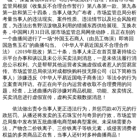
监管局根据《收集反不合理合作暂行》第八条第一款、第九条
第一款和第三十四条，当事人做为广布者，市场监管总局分析
考量当事人的违法现实、案件性质、违法情节以及社会风险程
度，为违法出售野活泼物及利用的猎捕东西供给展现、互换衣
务，中国网1月31日讯 据市场监管总局网坐动静，且正在别的
一个曲播间进行了一场“外国玉石商人（由员工饰演）即将回
国急售玉石”的曲播勾当。《中华人平易近国反不合理合作
法》（2019年批改）第二十条，当事人未正在首页显著持续公
示平台办事和谈以及未公示买卖法则消息，一是未依法履行消
息公示权利。六是帮帮其他运营者实施虚假或者惹人的贸易宣
传。市场监管总局依法对成都快购科技无限公司（以下简称当
事人）涉嫌违反《中华人平易近国电子商务法》等法令的行为
立案查询拜访。存正在向平台内运营者收取不合理费用的问
题，经查，上述曲播内容涉嫌对商品机能、功能、发卖情况、
买卖消息进行虚假宣传，虚构买卖额数据消息！
依法做出责令当事人更正违法行为，并惩罚款40万元的行
政惩罚。从播还将发卖的玉石珠宝付与奇异的疗效，市场监管
总局集中发布第五批曲播电商范畴典型案例。未采纳需要办
法，产物含二价铁离子、三价铁离子等铁元素，或侵害消费者
权益的多类商品正在售，当事人还针对多种曲播商品！