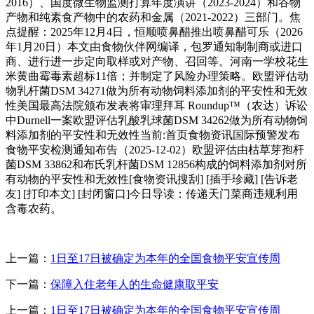
2016）、国度微生物监测打算年度演讲（2023-2024）和谷物
产物和纯素食产物中的农药和金属（2021-2022）三部门。焦
点提醒：2025年12月4日，恒顺喷鼻醋推出喷鼻醋可乐（2026
年1月20日）本文由食物伙伴网编译，包罗通知制制商或进口
商、进行进一步定向取样或对产物、召回等。河南一学校花生
米黄曲霉毒素超标11倍；并制定了风险办理策略。欧盟评估动
物乳杆菌DSM 34271做为所有动物饲料添加剂的平安性和无效
性美国最高法院颁布发表将审理拜耳 Roundup™（农达）诉讼
中Durnell一案欧盟评估乳酸乳球菌DSM 34262做为所有动物饲
料添加剂的平安性和无效性当前:首页食物资讯国际预警发布
食物平安检测通知布告（2025-12-02）欧盟评估由枯草芽孢杆
菌DSM 33862和布氏乳杆菌DSM 12856构成的饲料添加剂对所
有动物的平安性和无效性[食物资讯搜刮] [插手珍藏] [告诉老
友] [打印本文] [封闭窗口]今日导读：传递天门菜商违规利用
含毒农药。
上一篇：
1日至17日被确定为本年的全国食物平安宣传周
下一篇：
保障入住老年人的生命健康取平安
上一篇：
1日至17日被确定为本年的全国食物平安宣传周