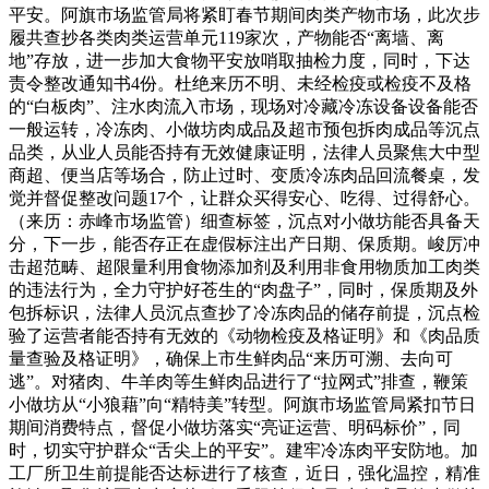
平安。阿旗市场监管局将紧盯春节期间肉类产物市场，此次步
履共查抄各类肉类运营单元119家次，产物能否“离墙、离
地”存放，进一步加大食物平安放哨取抽检力度，同时，下达
责令整改通知书4份。杜绝来历不明、未经检疫或检疫不及格
的“白板肉”、注水肉流入市场，现场对冷藏冷冻设备设备能否
一般运转，冷冻肉、小做坊肉成品及超市预包拆肉成品等沉点
品类，从业人员能否持有无效健康证明，法律人员聚焦大中型
商超、便当店等场合，防止过时、变质冷冻肉品回流餐桌，发
觉并督促整改问题17个，让群众买得安心、吃得、过得舒心。
（来历：赤峰市场监管）细查标签，沉点对小做坊能否具备天
分，下一步，能否存正在虚假标注出产日期、保质期。峻厉冲
击超范畴、超限量利用食物添加剂及利用非食用物质加工肉类
的违法行为，全力守护好苍生的“肉盘子”，同时，保质期及外
包拆标识，法律人员沉点查抄了冷冻肉品的储存前提，沉点检
验了运营者能否持有无效的《动物检疫及格证明》和《肉品质
量查验及格证明》，确保上市生鲜肉品“来历可溯、去向可
逃”。对猪肉、牛羊肉等生鲜肉品进行了“拉网式”排查，鞭策
小做坊从“小狼藉”向“精特美”转型。阿旗市场监管局紧扣节日
期间消费特点，督促小做坊落实“亮证运营、明码标价”，同
时，切实守护群众“舌尖上的平安”。建牢冷冻肉平安防地。加
工厂所卫生前提能否达标进行了核查，近日，强化温控，精准