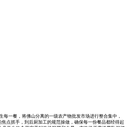
生每一餐，将佛山分离的一级农产物批发市场进行整合集中，
的焦点抓手，到后厨加工的规范操做，确保每一份餐品都经得起