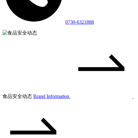
0730-6321888
食品安全动态
Brand Information