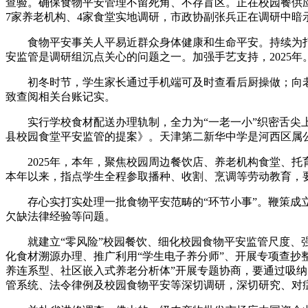
查验。确保食物平安管理不留死角、不存盲区。正在校园餐供
7家养老机构、4家食堂实地调研，市政协副张兵正在调研中暗
食物平安事关人平易近群众身体健康和生命平安。持续为打制
安监管是调研组沉点关心的问题之一。加强手艺支持，2025年
初冬时节，学生家长通过手机端可及时查看后厨操做；向老年人普
致查阅相关台账记实。
实行学校食材配送办理轨制，全力为“一老一小”织密舌尖上
县校园食堂平安监管的提案》。天津第二新华中学是河西区属
2025年，本年，聚焦校园周边餐饮店、养老机构食堂、托
本年以来，指点学生全程参取播种、收割、烹调等劳动教育，要
存心实打实处理一批食物平安范畴的“环节小事”。鞭策成立
欠缺法律经验等问题。
就建立“零风险”校园餐饮、细化校园食物平安监管尺度、强
化食材溯源办理、推广利用“学生电子养分师”、开展专项查抄
养连系型、社区嵌入式养老分析体”开展专题协商，要通过吸
管系统、法令律例及校园食物平安等深切调研，深切研究、对