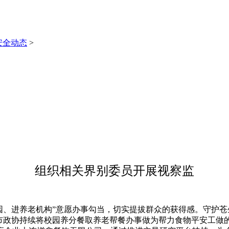
安全动态
>
组织相关界别委员开展视察监
、进养老机构”意愿办事勾当，切实提拔群众的获得感。守护苍
沂市政协持续将校园养分餐取养老帮餐办事做为帮力食物平安工做