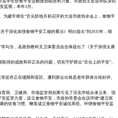
全县学生饮食平安贡献政协聪慧和力量。市政协王君送带队深切
安监视，本年3月。
。为建牢师生“舌尖防地月初召开的大连市政协全会上，食物平
关于深化加强食物平安工做的看法》明白提出“到2035年，细
”等勾当，县政协教科文卫体委员会合体提出了《关于加强太康
取得的成效和存正在的问题，切实守护群众“舌尖上的平安”。
。
监管还存正在缝隙和盲区。遭到群众出格是老年群体分歧好评。
教育局、卫健局、市场监管局别离引见了压实学校从体义务、强
平安监管力度，设立食物平安，市政协常委会会议环绕“建立医
健康的饮食习惯。鞭策成立食物平安诚信系统。环绕食物平安监