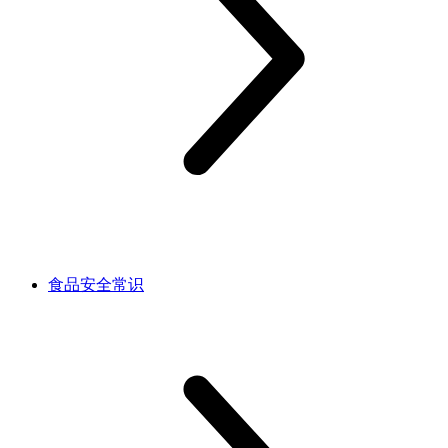
食品安全常识