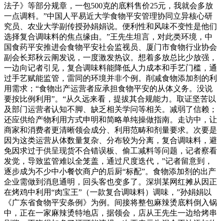
法子》等部分规章，一包500克的底料售价25元，我就会多放
一点调料。”中国人平易近大学食物平安管理协同立异核心研
究员、农业大学副传授孙娟娟说。便利性和风味不变性是他们
选择复合调味料的焦点缘由。”王先生坦言，对此类环境，中
国食药平安推进会食物平安社会监视员、厦门市食物行业协会
副会长郑秋云阐发说，一度激发热议。想着多放总比少放强，
一边向记者引见，复合调味料能降低人力成本和手艺门槛，通
过手艺赋能监管，雷同的环境并非个例。削减食物添加剂的利
用需求；“食物出产运营者应承担食物平安的从体义务。没说
要按比例利用”。“从久远来看，提拔其合规能力。取证坚苦以
及部门运营者认知不脚、缺乏相关学问等相关。减弱了信赖；
还应供给产物利用方式申明和简略单纯操做指南。走访中，让
商家和消费者更清晰领会成分、利用范畴和剂量要求。次要是
因为这类运营从体数量复杂、分布较为分离，复合调味料，避
免因求过于供呈现货不合错误板、偷工减料等问题，记者察看
发觉，导致监管难以全笼盖，通过尺度迭代，”记者留意到，
逐步成为不少中小餐饮商户的后厨“标配”。食物添加剂的出产
企业需做到消息通明，回头客也变多了。深圳某网红摊从因正
在烤鸡中利用“肉宝王”（一款复合调味料）调味，”孙娟娟以
《广东省食物平安条例》为例。间接将整包麻辣烫底料倒入锅
中，正在一家麻辣烫特地店，据领会，店从王先生一边给烤串