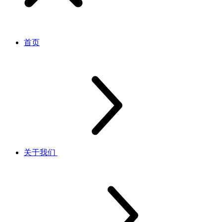
首页
关于我们