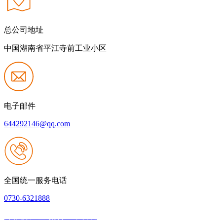
总公司地址
中国湖南省平江寺前工业小区
电子邮件
644292146@qq.com
全国统一服务电话
0730-6321888
网站建设：壹号娱乐NG大舞台
|
网站地图
本网站支持IPV6