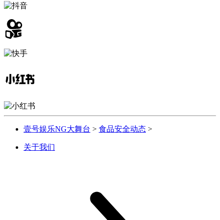
壹号娱乐NG大舞台
>
食品安全动态
>
关于我们