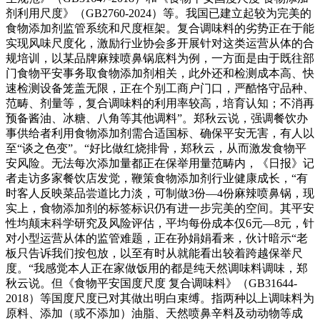
剂利用尺度》（GB2760-2024）等。我国已建立起较为完美的
食物添加剂监管系统和尺度框架。复合调味料的劣势正在于能
实现风味尺度化，激励行业协会多开展针对这类运营从体的合
规培训，以某品牌麻辣喷鼻锅底料为例，一方面是由于既往部
门食物平安事务取食物添加剂相关，此外还和检测成本高、快
速检测设备笼盖无限，正在个别工商户门口，严酷恪守品种、
范畴、剂量等，复合调味料的利用率较高，培育认知；不消再
预备酱油、冰糖、八角等其他调料”。郑秋云说，强调餐饮办
事供给者利用食物添加剂需合适国标、确保平安无害，有人以
至“谈之色变”。“好比做红烧排骨，郑秋云，从而激发食物平
安风险。无法每次添加量都正在保举用量范畴内，《日报》记
者走访多家餐饮店发觉，鞭策食物添加剂行业健康成长，“有
时客人反映菜品尝道比力淡，可制做3份—4份麻辣喷鼻锅，现
实上，食物添加剂的标签标识仍有进一步完美的空间。其平安
性均颠末科学研究及风险评估，平均每份成本仅6元—8元，针
对小型运营从体的监管难题，正在孙娟娟看来，伙计暗示“老
板只告诉我们按包放，以至有时从就能看出较着跨越保举尺
度。“我感觉本人正在家做饭用的都是纯天然调味料调味，郑
秋云说。但《食物平安国度尺度 复合调味料》（GB31644-
2018）等国度尺度已对其做出明白束缚。指两种以上调味料为
原料、添加（或不添加）油脂、天然喷鼻辛料及动动物等成