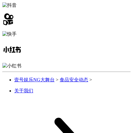
壹号娱乐NG大舞台
>
食品安全动态
>
关于我们