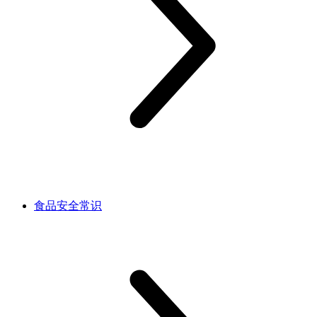
食品安全常识