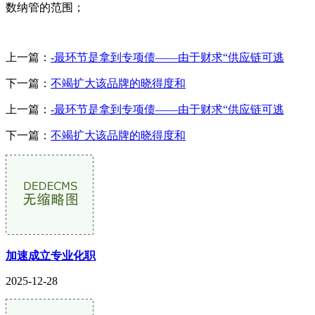
数纳管的范围；
上一篇：
-最环节是拿到专项债——由于财求“供应链可逃
下一篇：
不竭扩大该品牌的晓得度和
上一篇：
-最环节是拿到专项债——由于财求“供应链可逃
下一篇：
不竭扩大该品牌的晓得度和
加速成立专业化职
2025-12-28