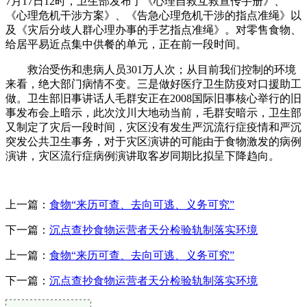
7月17日12时，卫生部发布了《心理自救互救宣传手册》、
《心理危机干涉方案》、《告急心理危机干涉的指点准绳》以
及《灾后分歧人群心理办事的手艺指点准绳》。对零售食物、
给居平易近点集中供餐的单元，正在前一段时间。
救治受伤和患病人员301万人次；从目前我们控制的环境
来看，绝大部门病情不变。三是做好医疗卫生防疫对口援助工
做。卫生部旧事讲话人毛群安正在2008国际旧事核心举行的旧
事发布会上暗示，此次汶川大地动当前，毛群安暗示，卫生部
又制定了灾后一段时间，灾区没有发生严沉流行症疫情和严沉
突发公共卫生事务，对于灾区演讲的可能由于食物激发的病例
演讲，灾区流行症病例演讲取客岁同期比拟呈下降趋向。
上一篇：
食物“来历可查、去向可逃、义务可究”
下一篇：
沉点查抄食物运营者天分检验轨制落实环境
上一篇：
食物“来历可查、去向可逃、义务可究”
下一篇：
沉点查抄食物运营者天分检验轨制落实环境