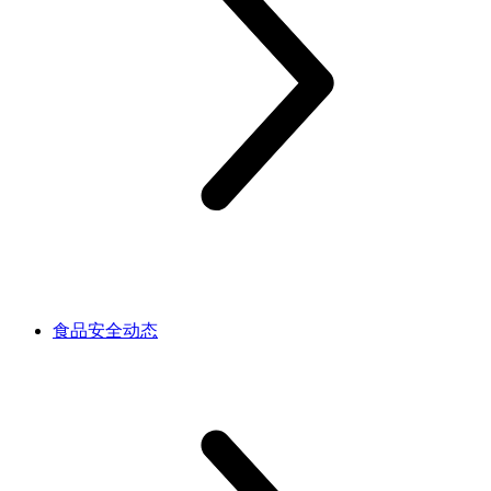
食品安全动态