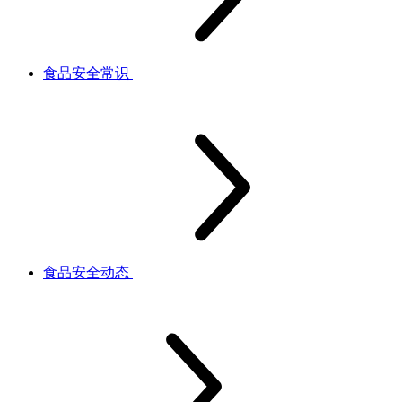
食品安全常识
食品安全动态