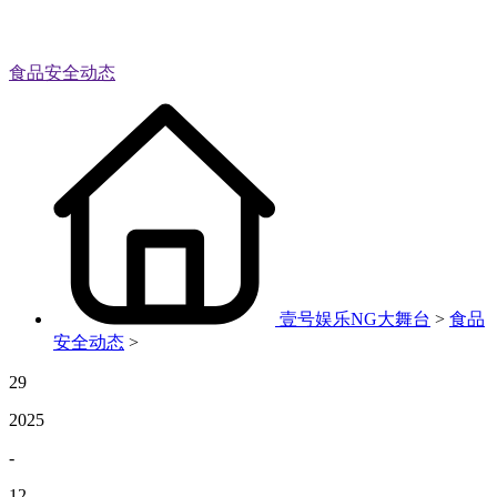
食品安全动态
壹号娱乐NG大舞台
>
食品
安全动态
>
29
2025
-
12