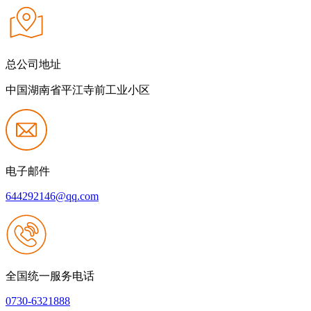
总公司地址
中国湖南省平江寺前工业小区
电子邮件
644292146@qq.com
全国统一服务电话
0730-6321888