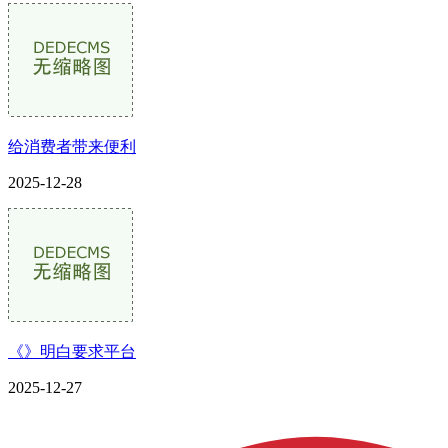
给消费者带来便利
2025-12-28
《》明白要求平台
2025-12-27