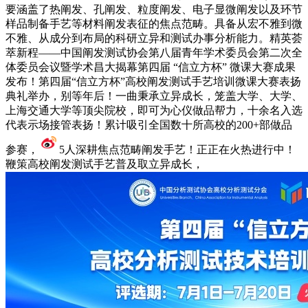
要涵盖了热阐发、孔阐发、粒度阐发、电子显微阐发以及环节
样品制备手艺等材料阐发表征的焦点范畴。具备从宏不雅到微
不雅、从成分到布局的科研立异和测试办事分析能力。精英荟
萃新程——中国阐发测试协会第八届青年学术委员会第二次全
体委员会议暨学术昌大揭幕第四届 “信立方杯” 微课大赛成果
发布！第四届“信立方杯”高校阐发测试手艺培训微课大赛表扬
典礼举办，别等年后！一曲秉承立异成长，笼盖大学、大学、
上海交通大学等顶尖院校，即可为心仪做品帮力，十余名入选
代表示场接管表扬！累计吸引全国数十所高校的200+部做品
参赛，
5人深耕焦点范畴阐发手艺！正正在火热进行中！
鞭策高校阐发测试手艺普及取立异成长，