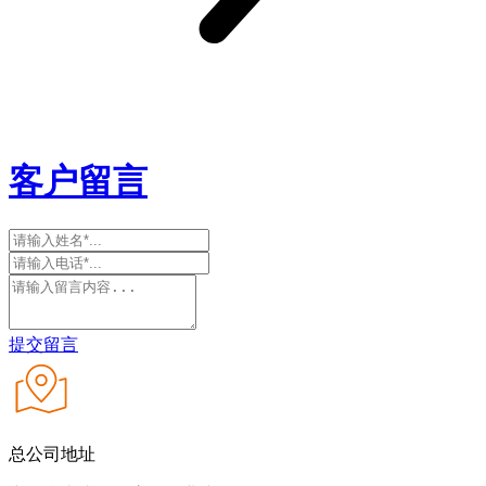
客户留言
提交留言
总公司地址