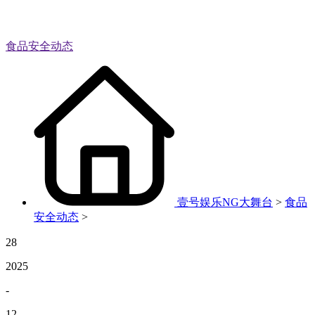
食品安全动态
壹号娱乐NG大舞台
>
食品
安全动态
>
28
2025
-
12