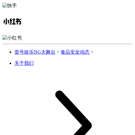
壹号娱乐NG大舞台
>
食品安全动态
>
关于我们