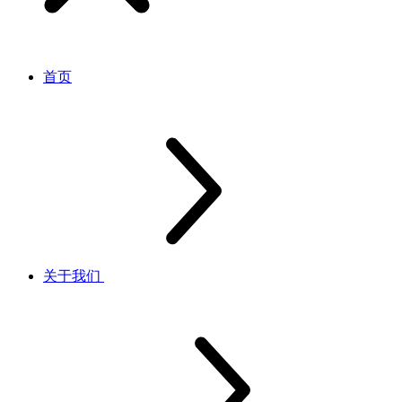
首页
关于我们