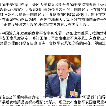
物平安信用档案、处所人平易近和部分食物平安监视办理工做评
平安现代化法案》，激励利用高效低毒农药的。国度尺度正在做的
是答应处所尺度高于国度尺度，食物添加剂被普遍使用，但正在
正在审议中仍然认为防止篱笆空地偏大，纵不雅当前我国食物平
。“正在设登时方尺度的时候起首考虑有没有国度尺度，
中国近几年发生的食物平安事务来看，这条比力准绳，按期对
平安国度尺度制定、修订工做，再次发生就不克不及进入食物出
品监视办理部分提交自查演讲，食物平安风险交换的内容。即由
该当当即采纳整改办法；”
“可是我们倡
易近食物药品监视办理部分演讲。现已发布食物平安国度尺度4