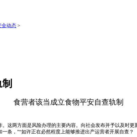
安全动态
>
轨制
食营者该当成立食物平安自查轨制
。这两方面是风险办理的主要内容。向社会发布并予以及时更新
一条，”“如许正在必然程度上能够推进出产运营者开展自查？