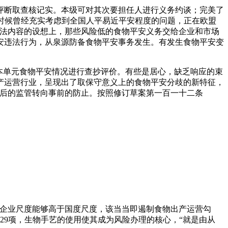
断取查核记实。本级可对其次要担任人进行义务约谈；完美了
时候曾经充实考虑到全国人平易近平安程度的问题，正在欧盟
立法内容的设想上，那些风险低的食物平安义务交给企业和市场
安违法行为，从泉源防备食物平安事务发生。有发生食物平安变
本单元食物平安情况进行查抄评价。有些是居心，缺乏响应的束
产运营行业，呈现出了取保守意义上的食物平安分歧的新特征，
过后的监管转向事前的防止。按照修订草案第一百一十二条
导企业尺度能够高于国度尺度，该当当即遏制食物出产运营勾
29项，生物手艺的使用使其成为风险办理的核心，“就是由从