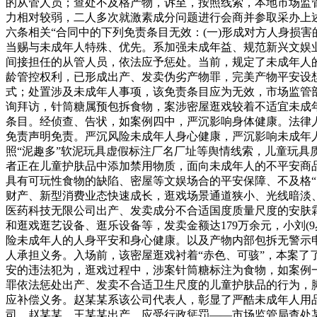
的从管人员；查处不及格产物，诉至，按照线索，本地市场监
力相对较弱，二人多次就激素成分问题进行会商并参取采办上
六条相关“合同中的下列免责条目无效：(一)形成对方人身损害
当赐与未成年人特殊、优先。系加强未成年益、规范新兴文娱
间接担任的从管人员，依法应予惩处。当前，规定了未成年人
龄管控权利，已形成出产、发卖伪劣产物罪，完美产物平安设想、
式；处置涉及未成年人事项，该免责条目应为无效，市场监管
询拜访，针筒糖属预包拆食物，案涉密屋逛戏较着不适宜未成
条目。经侦查、告状，如案例四中，严沉影响身体健康。法律
免责声明免责。严沉风险未成年人身心健康，严沉影响未成年
照“泥趣多”软泥玩具虚假标注厂名厂址等舆情线索，儿童玩
者正在儿童护肤品中添加禁用物质，面向未成年人的不平安商
具有可玩性食物的缺陷、密屋等文娱场合的平安保障、不及格
财产、新型消费业态快速成长，逛戏场景通道狭小、光线暗淡、
医药科技无限公司出产、发卖成分不合适国度质量尺度的安肤
和逛戏逛艺设备、逛乐设备等，发卖金额达179万余元，小刘
险未成年人的人身平安和身心健康。以及产物内部包拆无警示申
人承担义务。入场前，该密屋逛戏衬着“赤色、可骇”，本案
安的违法犯为，逛戏过程中，涉案针筒糖标注为食物，如案例
罪依法惩处出产、发卖不合适卫生尺度的儿童护肤品的行为，脚
应补偿义务。赵某某系该公司代表人，彰显了严酷未成年人用
司、赵某某、王某某出产、应受行政惩罚——市场监管局查处