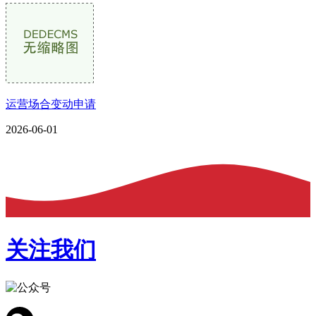
运营场合变动申请
2026-06-01
关注我们