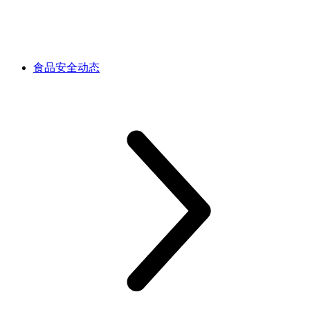
食品安全动态