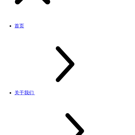
首页
关于我们