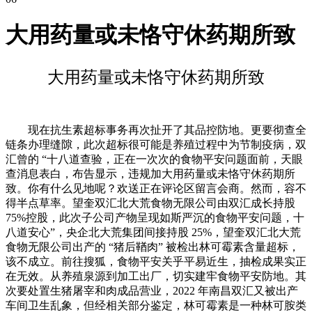
大用药量或未恪守休药期所致
大用药量或未恪守休药期所致
现在抗生素超标事务再次扯开了其品控防地。更要彻查全
链条办理缝隙，此次超标很可能是养殖过程中为节制疫病，双
汇曾的 “十八道查验，正在一次次的食物平安问题面前，天眼
查消息表白，布告显示，违规加大用药量或未恪守休药期所
致。你有什么见地呢？欢送正在评论区留言会商。然而，容不
得半点草率。望奎双汇北大荒食物无限公司由双汇成长持股
75%控股，此次子公司产物呈现如斯严沉的食物平安问题，十
八道安心”，央企北大荒集团间接持股 25%，望奎双汇北大荒
食物无限公司出产的 “猪后鞧肉” 被检出林可霉素含量超标，
该不成立。前往搜狐，食物平安关乎平易近生，抽检成果实正
在无效。从养殖泉源到加工出厂，切实建牢食物平安防地。其
次要处置生猪屠宰和肉成品营业，2022 年南昌双汇又被出产
车间卫生乱象，但经相关部分鉴定，林可霉素是一种林可胺类