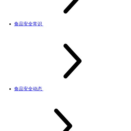
食品安全常识
食品安全动态