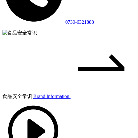
0730-6321888
食品安全常识
Brand Information