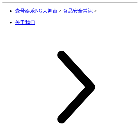
壹号娱乐NG大舞台
>
食品安全常识
>
关于我们