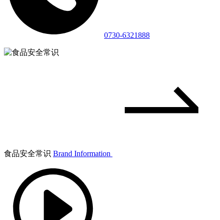
0730-6321888
食品安全常识
Brand Information