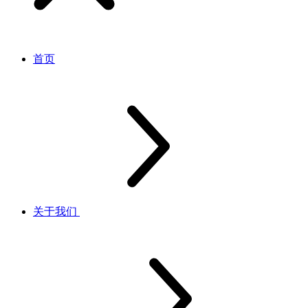
首页
关于我们