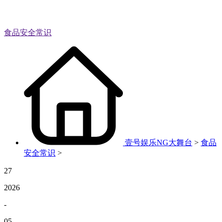
食品安全常识
壹号娱乐NG大舞台
>
食品
安全常识
>
27
2026
-
05