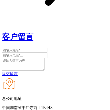
客户留言
提交留言
总公司地址
中国湖南省平江寺前工业小区