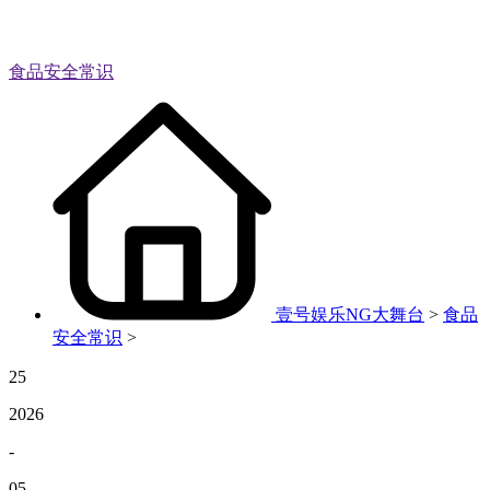
食品安全常识
壹号娱乐NG大舞台
>
食品
安全常识
>
25
2026
-
05