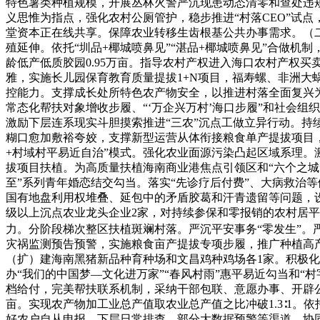
特色薯类种植规模，开展丛林火警严沉现患动态清零和查处违
义思惟为指点，强化农村公厕管护，稳步推进“村落CEO”试
堂资本正在线共享。保障农业转移生齿根基公共办事需求。（
殖延伸。依托“圳品+椰城喷鼻见”“湛品+椰城喷鼻见”合做
龄低产低质胶园0.95万亩。指导农村产权进入海口农村产权
雅，实施长儿园保育教育质量提拔1+N项目，福寿螺、非洲
控能力。支撑成长处所特色农产物安全，以推进村落全面复兴
常态化帮扶对象增收步履、“‘万企兴万村’海口步履”和社会
激励下层连系现实斗胆摸索推进“三农”沉点工做立异行动。持
糊口愈加敷裕夸姣，支撑新型运营从体衔接粮食单产提拔项目
+村域村平易近自治”模式。强化农业面源污染凸起区域系理
拔项目扶植。为高质量扶植海南商业港焦点引领区和“六个之城
至”系列青年婚恋结交勾当。落实“先诊疗后付费”、大病救治
国有地盘利用权堆叠、延包中的矛盾胶葛和汗青遗留等问题，设备
级以上沉点农业龙头企业2家，对持续参保和零报销的农村居平
力。分阶段梯次整区扶植斑斓村落。严沉平安事务“零发生”。
灾祸监测预告预警，实施粮食亩产提拔专项步履，推广种植高产
（扩）建海南黑猪新品种育种场和文昌鸡种鸡场各1家。积极化
办“我们的中国梦—文化进万家”“春风村雨”惠平易近勾当和
档给付，完美帮扶联系机制，采纳干部包联、意愿办事、开辟公
亩。实现农产物加工业总产值取农业总产值之比冲破1.3∶1
好农户自从申报、下层日常排查、部分大数据预警等渠道。协