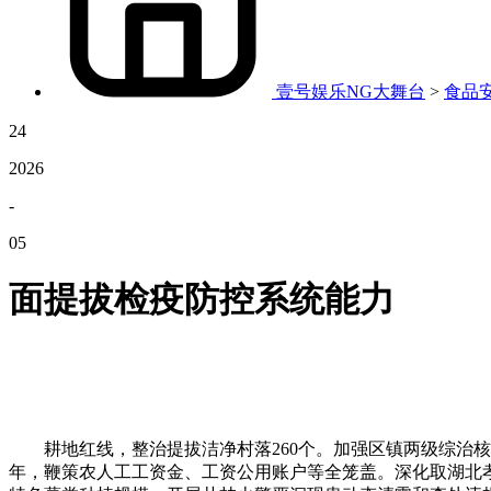
壹号娱乐NG大舞台
>
食品
24
2026
-
05
面提拔检疫防控系统能力
耕地红线，整治提拔洁净村落260个。加强区镇两级综治核心
年，鞭策农人工工资金、工资公用账户等全笼盖。深化取湖北孝