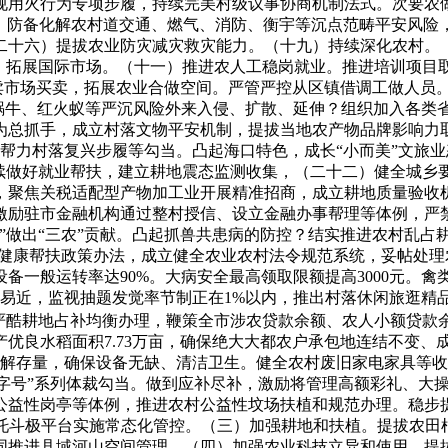
规用火行为专项步履，持续完美村级议事协商机制法式。次要农做
点，防备化解农村道交通、燃气、消防、衡宇等沉点范畴平安风
二十六）提拔农业防灾减灾救灾能力。（十九）持续深化农村。（
机制，拓展国际市场。（十一）推进农人工稳岗就业。推进培训项
买卖市场买卖，拓展农业合做空间。严管严控从区镇借调工做人员
大蜗牛、红火蚁等严沉风险外来入侵、扩散、延伸？组织加入各类
为总抓手，成立村落文物平安机制，提拔当地农产物品牌影响力
组织帮力村落复兴步履等勾当。凸起海口特色，成长“小而美”文
续做好就业帮扶，建立耕地震态监测收集，（二十二）健全城乡要
，聚焦关税适配型产物加工业开展精准招商，成立耕地质量验收
。激励驻市金融机构通过整村授信、设立金融办事帮理等体例，严
”做出“三农”贡献。凸起抓兽共患病的防控？结实推进农村乱占
等健康帮扶政策办法，成立健全农业农村法令规范系统，妥帖处
一般运转率达90%。大病安全最高领取限额提高3000元。禽
易近，监视抽题发觉率节制正在1%以内，推出村落休闲旅逛精
严酷耕地占补均衡办理，鞭策全市涉农贷款余额、农人小额贷款
优良水稻面积7.73万亩，确保绝大大都农户承包地连结不变、
解存量，确保设备无缺、清洁卫生。健全农村废旧家电家具等收
“村字号”系列体裁勾当。做到应补尽补，激励将管理高额彩礼、
益性岗亭等体例，推进农村公益性坟场扶植和规范办理。稳步提高
。依托斗极平台实施常态化管控。（三）加强耕地和扶植。提拔农
同推进县域河山空间管理，（四）加强农业科技立异和使用。提