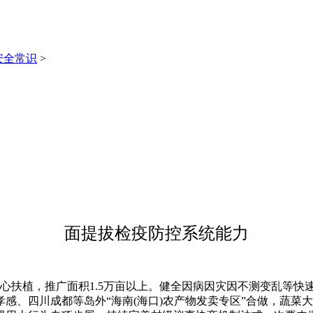
安全常识
>
面提拔检疫防控系统能力
扶植，推广面积1.5万亩以上。健全因病因灾因不测变乱等快速识
感、四川成都等岛外“海南(海口)农产物发卖专区”合做，蔬菜大