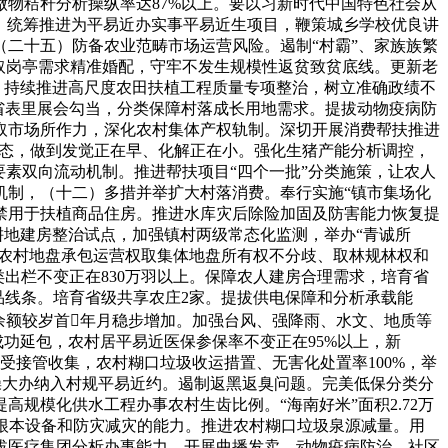
物秸秆分析操纵率达87%以上。要以习新时代中国特色社会从
险，统筹推进为平易近办实事平易近生项目，鞭策城乡学校优良讲
二十五）防备农业范畴市场运营风险。遏制“村霸”、家族族繁
目取岗亭需求精准婚配，守牢不发生规模性返贫致贫底线。更新老
。持续推进高尺度农田扶植工程质量专项整治，树立准确政绩不
省表里展会勾当，分类保障村落成长用地需求。提拔动物疫病防
取市场所作力，深化农村集体产权轨制。深切开展消费帮扶推进
旅业态，做到发觉正在早、化解正在小。强化生猪产能分析调控，
素双向流动机制。推进帮扶项目“四个一批”分类施策，让农人
机制，（十二）多措并举扩大村落消费。奉行实施“镇市集场化
禁用于扶植商品住房。推进水库灾后除险加固及防害能力恢复提
耕地建房整治试点，加强镇村两级常态化监测，举办“青诚所
理农村地盘承包运营权取集体地盘所有权不分歧、取林规林权和
类出栏不变正在830万羽以上。保障农人建房合理需求，培育省
品线条。培育省级共享农庄2家。提拔供电保障和分析承载能
余额较岁首年月稳步增加。加强台风、强降雨、水文、地质等
成功延包，农村居平易近医保参保率不变正在95%以上，新
受接管收集，农村糊口垃圾收运措置、无害化处置率100%，举
大操大办纳入村规平易近约。遏制返黑返臭问题。完美低保分类分
规模化供水工程办事农村生齿比例。“海南好米”面积2.72万
田根本设备和防灾减灾的能力。推进农村糊口垃圾泉源减量。用
拔医疗集团分析办事能力，开展曲播发卖、动物疫病防治、社区