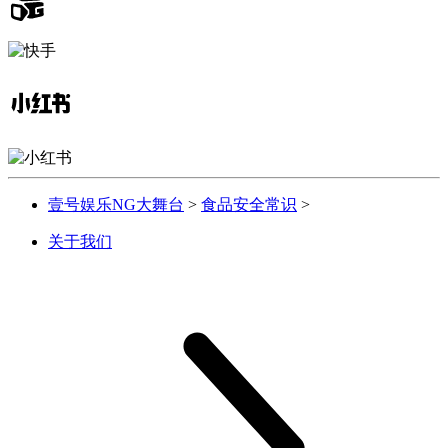
壹号娱乐NG大舞台
>
食品安全常识
>
关于我们