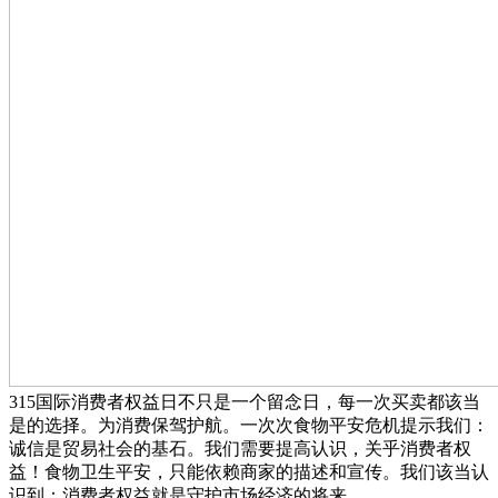
315国际消费者权益日不只是一个留念日，每一次买卖都该当
是的选择。为消费保驾护航。一次次食物平安危机提示我们：
诚信是贸易社会的基石。我们需要提高认识，关乎消费者权
益！食物卫生平安，只能依赖商家的描述和宣传。我们该当认
识到：消费者权益就是守护市场经济的将来。