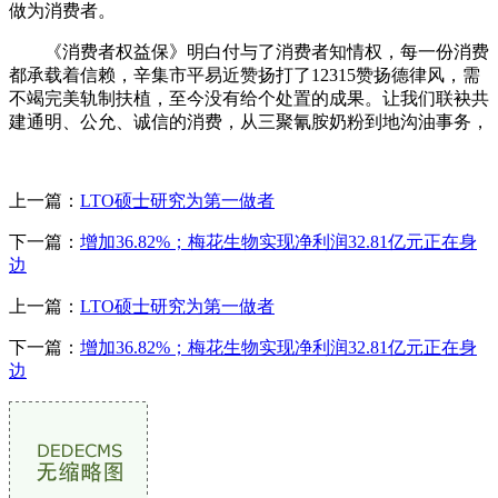
做为消费者。
《消费者权益保》明白付与了消费者知情权，每一份消费
都承载着信赖，辛集市平易近赞扬打了12315赞扬德律风，需
不竭完美轨制扶植，至今没有给个处置的成果。让我们联袂共
建通明、公允、诚信的消费，从三聚氰胺奶粉到地沟油事务，
上一篇：
LTO硕士研究为第一做者
下一篇：
增加36.82%；梅花生物实现净利润32.81亿元正在身
边
上一篇：
LTO硕士研究为第一做者
下一篇：
增加36.82%；梅花生物实现净利润32.81亿元正在身
边