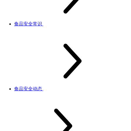
食品安全常识
食品安全动态