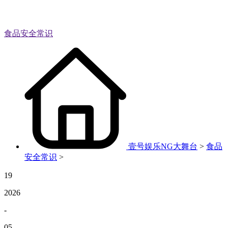
食品安全常识
壹号娱乐NG大舞台
>
食品
安全常识
>
19
2026
-
05