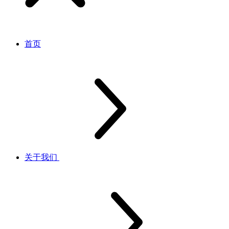
首页
关于我们