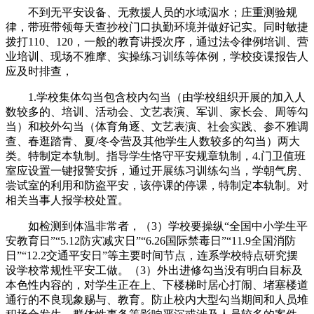
不到无平安设备、无救援人员的水域泅水；庄重测验规
律，带班带领每天查抄校门口执勤环境并做好记实。同时敏捷
拨打110、120，一般的教育讲授次序，通过法令律例培训、营
业培训、现场不雅摩、实操练习训练等体例，学校疫谍报告人
应及时排查，
1.学校集体勾当包含校内勾当（由学校组织开展的加入人
数较多的、培训、活动会、文艺表演、军训、家长会、周等勾
当）和校外勾当（体育角逐、文艺表演、社会实践、参不雅调
查、春逛踏青、夏/冬令营及其他学生人数较多的勾当）两大
类。特制定本轨制。指导学生恪守平安规章轨制，4.门卫值班
室应设置一键报警安拆，通过开展练习训练勾当，学朝气房、
尝试室的利用和防盗平安，该停课的停课，特制定本轨制。对
相关当事人报学校处置。
如检测到体温非常者，（3）学校要操纵“全国中小学生平
安教育日”“5.12防灾减灾日”“6.26国际禁毒日”“11.9全国消防
日”“12.2交通平安日”等主要时间节点，连系学校特点研究摆
设学校常规性平安工做。（3）外出进修勾当没有明白目标及
本色性内容的，对学生正在上、下楼梯时居心打闹、堵塞楼道
通行的不良现象赐与、教育。防止校内大型勾当期间和人员堆