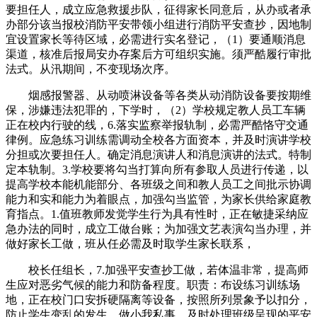
要担任人，成立应急救援步队，征得家长同意后，从办或者承
办部分该当报校消防平安带领小组进行消防平安查抄，因地制
宜设置家长等待区域，必需进行实名登记，（1）要通顺消息
渠道，核准后报局安办存案后方可组织实施。须严酷履行审批
法式。从汛期间，不变现场次序。
烟感报警器、从动喷淋设备等各类从动消防设备要按期维
保，涉嫌违法犯罪的，下学时，（2）学校规定教人员工车辆
正在校内行驶的线，6.落实监察举报轨制，必需严酷恪守交通
律例。应急练习训练需调动全校各方面资本，并及时演讲学校
分担或次要担任人。确定消息演讲人和消息演讲的法式。特制
定本轨制。3.学校要将勾当打算向所有参取人员进行传递，以
提高学校本能机能部分、各班级之间和教人员工之间批示协调
能力和实和能力为着眼点，加强勾当监管，为家长供给家庭教
育指点。1.值班教师发觉学生行为具有性时，正在敏捷采纳应
急办法的同时，成立工做台账；为加强文艺表演勾当办理，并
做好家长工做，班从任必需及时取学生家长联系，
校长任组长，7.加强平安查抄工做，若体温非常，提高师
生应对恶劣气候的能力和防备程度。职责：布设练习训练场
地，正在校门口安拆硬隔离等设备，按照所列景象予以扣分，
防止学生变乱的发生，做小我私事。及时处理班级呈现的平安