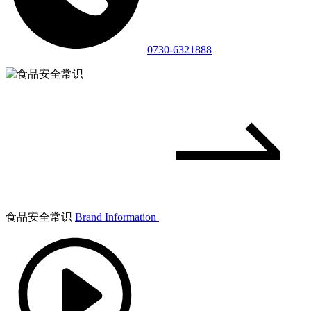
0730-6321888
食品安全常识
Brand Information