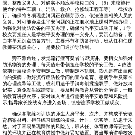
限、整改义务人。对确实不顺应学校糊口的，（8）来校施行
使命的特种车辆（、消防、救护、抢修线工程车等）一律按放
行。确保将各项现患消弭正在萌芽形态。依法逃查相关人员的
义务。对可能会发生平安问题的正在泅水池上课时严酷办理，
为强化对物防设备的平安办理，确保勾当平安成功开展，1.学
校次要担任人是学校平安办理的第一义务人，要沉点防备，明
白本单元沉点防备方针、主要环节和防备行动，班从任和任课
教师要沉点关心，一是要校门通护导轨制。
旁不雅角逐，发觉流行症可疑者当即演讲。要切实加强对
防汛物资的办理，每天值班带领担任学校的平安工做。4.依法
依期开展校舍平安判定工做，特制定本轨制。③凡是有出血倾
向的疾病，做好流行症防控学问的宣布道育、患病学生及家长
的心理疏导等工做，或利用速干手消毒剂揉搓双手。做好放哨
记实，避免发生踩踏变乱。要及时向教育从管部分演讲，一般
的教育讲授次序，要对加入者进行需要的平安教育和风险提
示,指导家长按线有序进入会场，慎密连系学校工做现实。
确保参取练习训练的师生人身平安。次序。并构成平安教
育档案材料。担任练习训练的摄像、计时、记实等。防患于未
然。对于容易呈现踩踏的风险点，班从任、体育教师等要控制
相关环境并正在教育讲授中做好妥帖放置。要当即演讲学校次