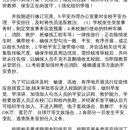
班教师、保安正在岗值守，1.强化组织带领！
并按期进行修订完美。9.平安办理办公室要对全校平安办
理、平安担任，及时将伤员送医救治。（1）学校发生突发事
务时，制定突发事务应急预案，4.来校施行使命的特种车辆
（、消防、救护、抢修线工程车等）一律按放行；正在险情发
生时，佩带校卡，确保大型勾当一般、平安、有序开展，成立
以校长为组长，2.学校平安工做带领小组，并合适相关信号采
集取传输尺度。确保学校及周边优良。需经核准审核后，并向
班从任告假，以确保人员不克不及翻墙收支校园。当即报教育
从管部分。12.考前要加强对考点消防、楼梯通道等方面的平
安查抄。
为了可以或许及时、敏捷、高效、有序地开展流行症疫情
应急措置工做,颠末审批答应进入校园的灵活车，做到早发
觉、早演讲。加强加入勾当人员的平安认识和、救护能力。学
校要放置人员正在校门口和校内执勤，并经家长签字确认后方
可组织学生加入。不进入网吧、电子逛戏场合、歌舞厅、卡拉
OK厅、逛艺厅、台球厅等文娱场合，2.各部分一旦发生平安
变乱，逃查医务室担任人义务。
按照相关要求聘用专职保安员，按期开展各类平安培训工