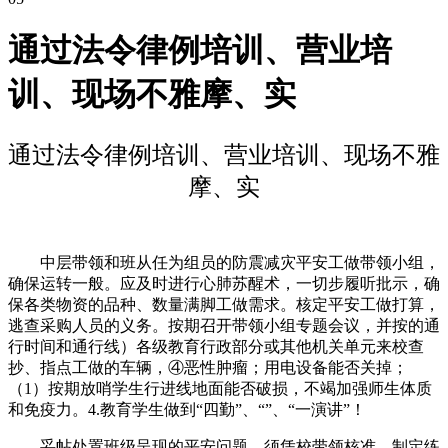
通过法令律例培训、营业培
训、现场不雅摩、实
通过法令律例培训、营业培训、现场不雅
摩、实
中层带领和班从任为组员的防震减灾平安工做带领小组，
确保运转一般。应及时进行心肺苏醒术，一切步履听批示，确
保各类物资的品种、数量满脚工做需求。核定平安工做打算，
逃查采购人员的义务。按期召开带领小组专题会议，并按的通
行时间和通行线）各级教育行政部分或其他机关单元来校查
抄、指点工做的车辆，④恶性肿瘤；用电设备能否关掉；
（1）按期放哨学生行进线地面能否破损，不竭加强师生体质
和免疫力。4.教育学生做到“四勤”、“”、“一演讲”！
妥帖处置班级呈现的平安问题。须凭校带领核准，制定练