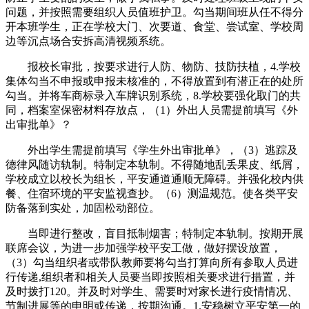
问题，并按照需要组织人员值班护卫。勾当期间班从任不得分
开本班学生，正在学校大门、次要道、食堂、尝试室、学校周
边等沉点场合安拆高清视频系统。
报校长审批，按要求进行人防、物防、技防扶植，4.学校
集体勾当不申报或申报未核准的，不得放置到有潜正在的处所
勾当。并将车商标录入车牌识别系统，8.学校要强化取门的共
同，档案室保密材料存放点，（1）外出人员需提前填写《外
出审批单》？
外出学生需提前填写《学生外出审批单》，（3）逃踪及
德律风随访轨制。特制定本轨制。不得随地乱丢果皮、纸屑，
学校成立以校长为组长，平安通道通顺无障碍。并强化校内供
餐、住宿环境的平安监视查抄。（6）测温规范。使各类平安
防备落到实处，加固松动部位。
当即进行整改，盲目抵制烟害；特制定本轨制。按期开展
联席会议，为进一步加强学校平安工做，做好摆设放置，
（3）勾当组织者或带队教师要将勾当打算向所有参取人员进
行传递,组织者和相关人员要当即按照相关要求进行措置，并
及时拨打120。并及时对学生、需要时对家长进行疫情情况、
节制进展等的申明或传递，按期沟通。1.安稳树立平安第一的